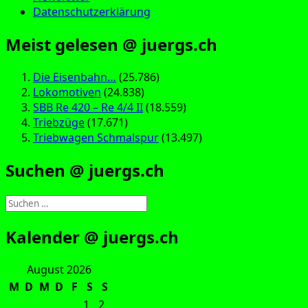
Datenschutzerklärung
Meist gelesen @ juergs.ch
Die Eisenbahn…
(25.786)
Lokomotiven
(24.838)
SBB Re 420 – Re 4/4 II
(18.559)
Triebzüge
(17.671)
Triebwagen Schmalspur
(13.497)
Suchen @ juergs.ch
Suchen
nach:
Kalender @ juergs.ch
August 2026
M
D
M
D
F
S
S
1
2