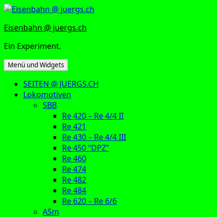
Zum
Inhalt
Eisenbahn @ juergs.ch
springen
Ein Experiment.
Menü und Widgets
SEITEN @ JUERGS.CH
Lokomotiven
SBB
Re 420 – Re 4/4 II
Re 421
Re 430 – Re 4/4 III
Re 450 “DPZ”
Re 460
Re 474
Re 482
Re 484
Re 620 – Re 6/6
ASm