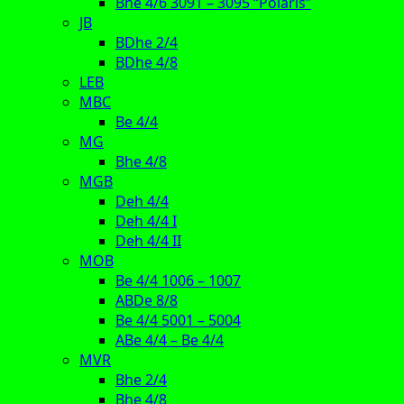
Bhe 4/6 3091 – 3095 “Polaris”
JB
BDhe 2/4
BDhe 4/8
LEB
MBC
Be 4/4
MG
Bhe 4/8
MGB
Deh 4/4
Deh 4/4 I
Deh 4/4 II
MOB
Be 4/4 1006 – 1007
ABDe 8/8
Be 4/4 5001 – 5004
ABe 4/4 – Be 4/4
MVR
Bhe 2/4
Bhe 4/8