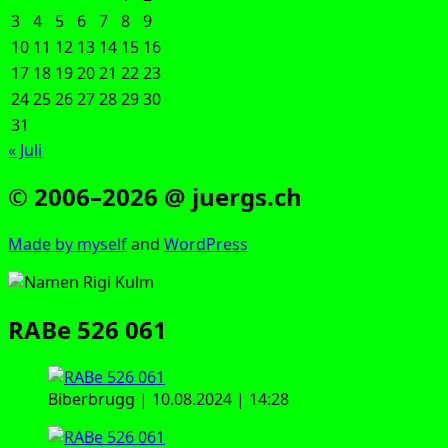
3
4
5
6
7
8
9
10
11
12
13
14
15
16
17
18
19
20
21
22
23
24
25
26
27
28
29
30
31
« Juli
© 2006–2026 @ juergs.ch
Made by mys­elf
and
Word­Press
RABe 526 061
Biber­brugg | 10.08.2024 | 14:28