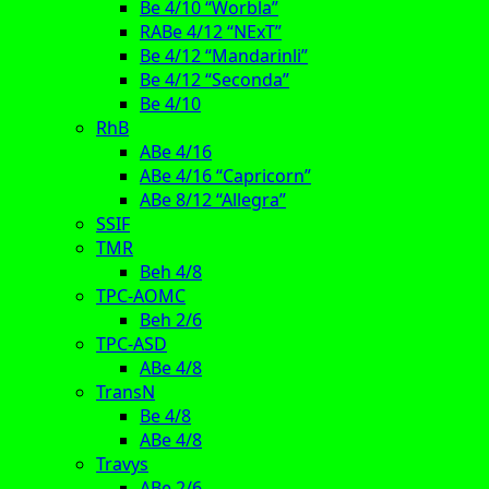
Be 4/10 “Worbla”
RABe 4/12 “NExT”
Be 4/12 “Mandarinli”
Be 4/12 “Seconda”
Be 4/10
RhB
ABe 4/16
ABe 4/16 “Capricorn”
ABe 8/12 “Allegra”
SSIF
TMR
Beh 4/8
TPC-AOMC
Beh 2/6
TPC-ASD
ABe 4/8
TransN
Be 4/8
ABe 4/8
Travys
ABe 2/6