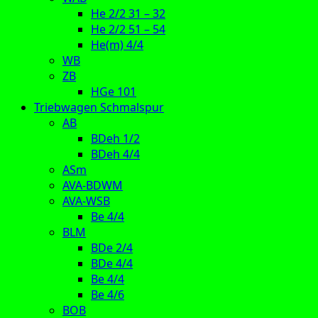
He 2/2 31 – 32
He 2/2 51 – 54
He(m) 4/4
WB
ZB
HGe 101
Triebwagen Schmalspur
AB
BDeh 1/2
BDeh 4/4
ASm
AVA-BDWM
AVA-WSB
Be 4/4
BLM
BDe 2/4
BDe 4/4
Be 4/4
Be 4/6
BOB