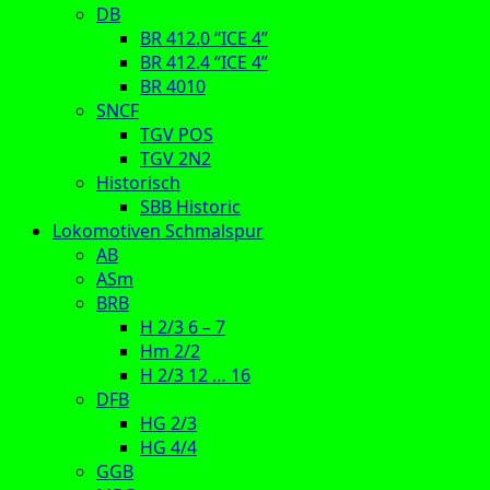
DB
BR 412.0 “ICE 4”
BR 412.4 “ICE 4”
BR 4010
SNCF
TGV POS
TGV 2N2
Historisch
SBB Historic
Lokomotiven Schmalspur
AB
ASm
BRB
H 2/3 6 – 7
Hm 2/2
H 2/3 12 … 16
DFB
HG 2/3
HG 4/4
GGB