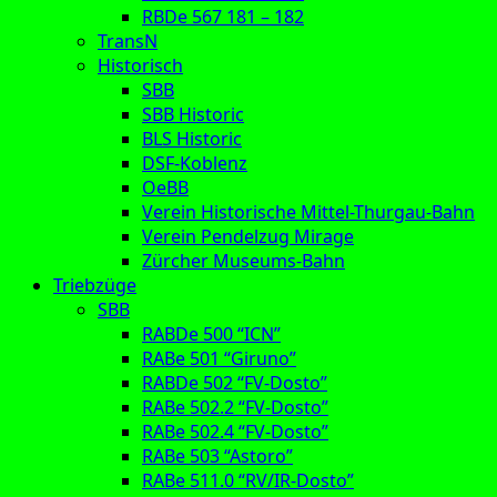
RBDe 567 181 – 182
TransN
Historisch
SBB
SBB Historic
BLS Historic
DSF-Koblenz
OeBB
Verein Historische Mittel-Thurgau-Bahn
Verein Pendelzug Mirage
Zürcher Museums-Bahn
Triebzüge
SBB
RABDe 500 “ICN”
RABe 501 “Giruno”
RABDe 502 “FV-Dosto”
RABe 502.2 “FV-Dosto”
RABe 502.4 “FV-Dosto”
RABe 503 “Astoro”
RABe 511.0 “RV/IR-Dosto”