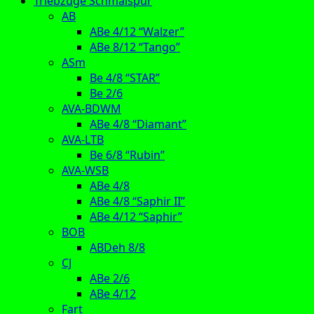
Triebzüge Schmalspur
AB
ABe 4/12 “Walzer”
ABe 8/12 “Tango”
ASm
Be 4/8 “STAR”
Be 2/6
AVA-BDWM
ABe 4/8 “Diamant”
AVA-LTB
Be 6/8 “Rubin”
AVA-WSB
ABe 4/8
ABe 4/8 “Saphir II”
ABe 4/12 “Saphir”
BOB
ABDeh 8/8
CJ
ABe 2/6
ABe 4/12
Fart