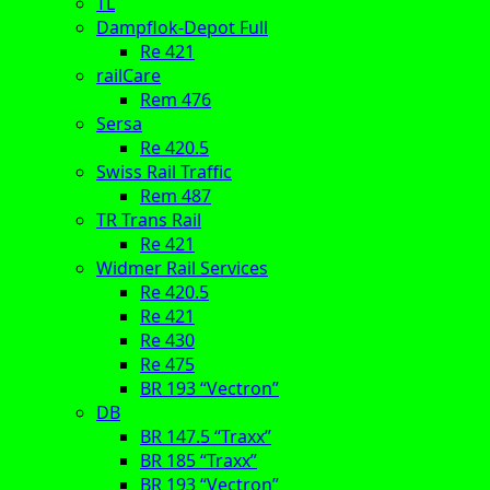
TL
Dampflok-Depot Full
Re 421
railCare
Rem 476
Sersa
Re 420.5
Swiss Rail Traffic
Rem 487
TR Trans Rail
Re 421
Widmer Rail Services
Re 420.5
Re 421
Re 430
Re 475
BR 193 “Vectron”
DB
BR 147.5 “Traxx”
BR 185 “Traxx”
BR 193 “Vectron”