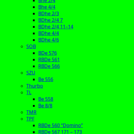
Bhe 2/4
Bhe 4/4
BDhe 2/3
BDhe 2/4 7
BDhe 2/4 11–14
BDhe 4/4
BDhe 4/6
SOB
BDe 576
RBDe 561
RBDe 566
SZU
Be 556
Thurbo
TL
Be 558
Be 8/8
TMR
TPF
RBDe 560 “Domino”
RBDe 567 171 – 173