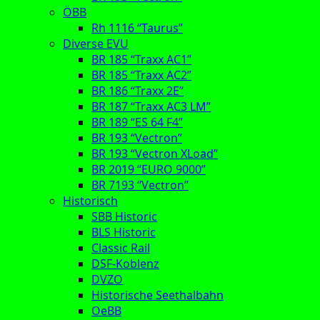
ÖBB
Rh 1116 “Taurus”
Diverse EVU
BR 185 “Traxx AC1”
BR 185 “Traxx AC2”
BR 186 “Traxx 2E”
BR 187 “Traxx AC3 LM”
BR 189 “ES 64 F4”
BR 193 “Vectron”
BR 193 “Vectron XLoad”
BR 2019 “EURO 9000”
BR 7193 “Vectron”
Historisch
SBB Historic
BLS Historic
Classic Rail
DSF-Koblenz
DVZO
Historische Seethalbahn
OeBB