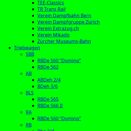
TEE-Classics
TR Trans Rail
Verein Dampfbahn Bern
Verein Dampfgruppe Zürich
Verein Extrazug.ch
Verein Mikado
Zürcher Museums-Bahn
Triebwagen
SBB
RBDe 560 “Domino”
RBDe 562
AB
ABDeh 2/4
BDeh 3/6
BLS
RBDe 565
RBDe 566 II
RA
RBDe 560 “Domino”
RB