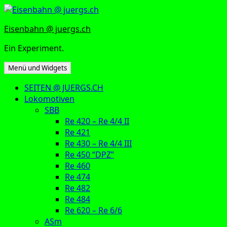
Zum
Inhalt
Eisenbahn @ juergs.ch
springen
Ein Experiment.
Menü und Widgets
SEITEN @ JUERGS.CH
Lokomotiven
SBB
Re 420 – Re 4/4 II
Re 421
Re 430 – Re 4/4 III
Re 450 “DPZ”
Re 460
Re 474
Re 482
Re 484
Re 620 – Re 6/6
ASm