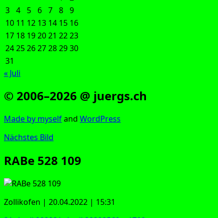
3
4
5
6
7
8
9
10
11
12
13
14
15
16
17
18
19
20
21
22
23
24
25
26
27
28
29
30
31
« Juli
© 2006–2026 @ juergs.ch
Made by mys­elf
and
Word­Press
Nächstes Bild
RABe 528 109
Zol­li­kofen | 20.04.2022 | 15:31