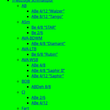
Triebzüge Schmalspur
AB
ABe 4/12 “Walzer”
ABe 8/12 “Tango”
ASm
Be 4/8 “STAR”
Be 2/6
AVA-BDWM
ABe 4/8 “Diamant”
AVA-LTB
Be 6/8 “Rubin”
AVA-WSB
ABe 4/8
ABe 4/8 “Saphir II”
ABe 4/12 “Saphir”
BOB
ABDeh 8/8
CJ
ABe 2/6
ABe 4/12
Fart