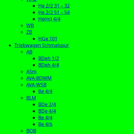
He 2/2 31 – 32
He 2/2 51 – 54
He(m) 4/4
WB
ZB
HGe 101
Triebwagen Schmalspur
AB
BDeh 1/2
BDeh 4/4
ASm
AVA-BDWM
AVA-WSB
Be 4/4
BLM
BDe 2/4
BDe 4/4
Be 4/4
Be 4/6
BOB