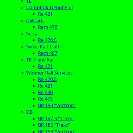
TL
Dampflok-Depot Full
Re 421
railCare
Rem 476
Sersa
Re 420.5
Swiss Rail Traffic
Rem 487
TR Trans Rail
Re 421
Widmer Rail Services
Re 420.5
Re 421
Re 430
Re 475
BR 193 “Vectron”
DB
BR 147.5 “Traxx”
BR 185 “Traxx”
BR 193 “Vectron”