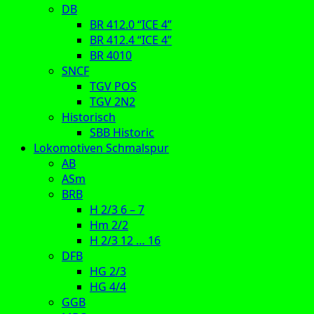
DB
BR 412.0 “ICE 4”
BR 412.4 “ICE 4”
BR 4010
SNCF
TGV POS
TGV 2N2
Historisch
SBB Historic
Lokomotiven Schmalspur
AB
ASm
BRB
H 2/3 6 – 7
Hm 2/2
H 2/3 12 … 16
DFB
HG 2/3
HG 4/4
GGB