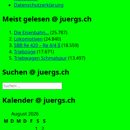
Datenschutzerklärung
Meist gelesen @ juergs.ch
Die Eisenbahn…
(25.787)
Lokomotiven
(24.840)
SBB Re 420 – Re 4/4 II
(18.559)
Triebzüge
(17.671)
Triebwagen Schmalspur
(13.497)
Suchen @ juergs.ch
Suchen
nach:
Kalender @ juergs.ch
August 2026
M
D
M
D
F
S
S
1
2