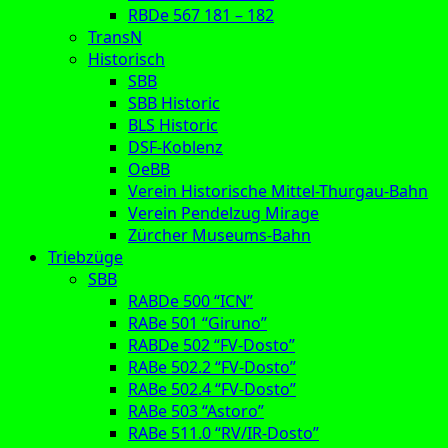
RBDe 567 181 – 182
TransN
Historisch
SBB
SBB Historic
BLS Historic
DSF-Koblenz
OeBB
Verein Historische Mittel-Thurgau-Bahn
Verein Pendelzug Mirage
Zürcher Museums-Bahn
Triebzüge
SBB
RABDe 500 “ICN”
RABe 501 “Giruno”
RABDe 502 “FV-Dosto”
RABe 502.2 “FV-Dosto”
RABe 502.4 “FV-Dosto”
RABe 503 “Astoro”
RABe 511.0 “RV/IR-Dosto”