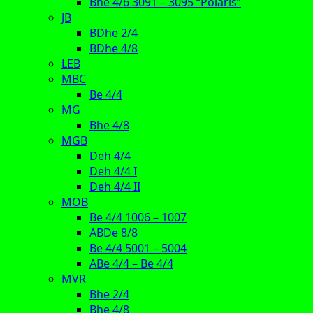
Bhe 4/6 3091 – 3095 “Polaris”
JB
BDhe 2/4
BDhe 4/8
LEB
MBC
Be 4/4
MG
Bhe 4/8
MGB
Deh 4/4
Deh 4/4 I
Deh 4/4 II
MOB
Be 4/4 1006 – 1007
ABDe 8/8
Be 4/4 5001 – 5004
ABe 4/4 – Be 4/4
MVR
Bhe 2/4
Bhe 4/8