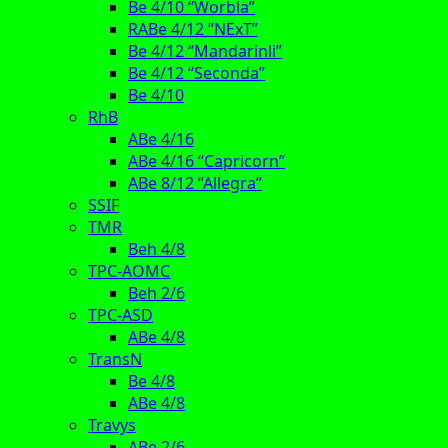
Be 4/10 “Worbla”
RABe 4/12 “NExT”
Be 4/12 “Mandarinli”
Be 4/12 “Seconda”
Be 4/10
RhB
ABe 4/16
ABe 4/16 “Capricorn”
ABe 8/12 “Allegra”
SSIF
TMR
Beh 4/8
TPC-AOMC
Beh 2/6
TPC-ASD
ABe 4/8
TransN
Be 4/8
ABe 4/8
Travys
ABe 2/6