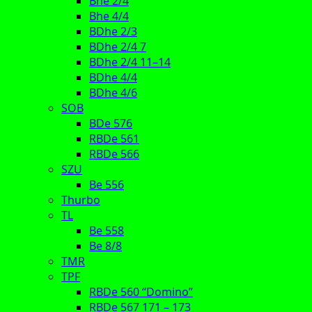
Bhe 2/4
Bhe 4/4
BDhe 2/3
BDhe 2/4 7
BDhe 2/4 11–14
BDhe 4/4
BDhe 4/6
SOB
BDe 576
RBDe 561
RBDe 566
SZU
Be 556
Thurbo
TL
Be 558
Be 8/8
TMR
TPF
RBDe 560 “Domino”
RBDe 567 171 – 173