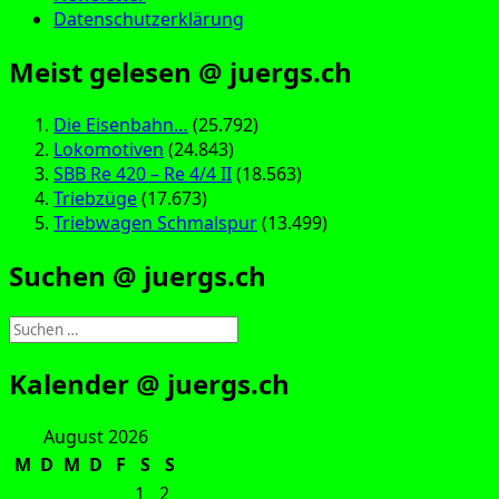
Datenschutzerklärung
Meist gelesen @ juergs.ch
Die Eisenbahn…
(25.792)
Lokomotiven
(24.843)
SBB Re 420 – Re 4/4 II
(18.563)
Triebzüge
(17.673)
Triebwagen Schmalspur
(13.499)
Suchen @ juergs.ch
Suchen
nach:
Kalender @ juergs.ch
August 2026
M
D
M
D
F
S
S
1
2