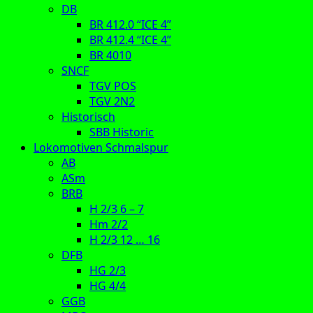
DB
BR 412.0 “ICE 4”
BR 412.4 “ICE 4”
BR 4010
SNCF
TGV POS
TGV 2N2
Historisch
SBB Historic
Lokomotiven Schmalspur
AB
ASm
BRB
H 2/3 6 – 7
Hm 2/2
H 2/3 12 … 16
DFB
HG 2/3
HG 4/4
GGB