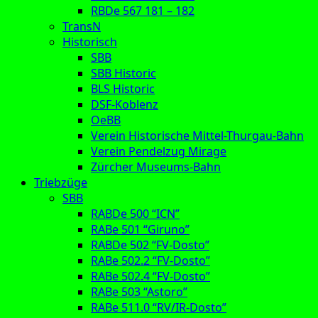
RBDe 567 181 – 182
TransN
Historisch
SBB
SBB Historic
BLS Historic
DSF-Koblenz
OeBB
Verein Historische Mittel-Thurgau-Bahn
Verein Pendelzug Mirage
Zürcher Museums-Bahn
Triebzüge
SBB
RABDe 500 “ICN”
RABe 501 “Giruno”
RABDe 502 “FV-Dosto”
RABe 502.2 “FV-Dosto”
RABe 502.4 “FV-Dosto”
RABe 503 “Astoro”
RABe 511.0 “RV/IR-Dosto”