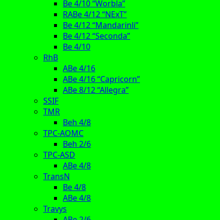
Be 4/10 “Worbla”
RABe 4/12 “NExT”
Be 4/12 “Mandarinli”
Be 4/12 “Seconda”
Be 4/10
RhB
ABe 4/16
ABe 4/16 “Capricorn”
ABe 8/12 “Allegra”
SSIF
TMR
Beh 4/8
TPC-AOMC
Beh 2/6
TPC-ASD
ABe 4/8
TransN
Be 4/8
ABe 4/8
Travys
ABe 2/6