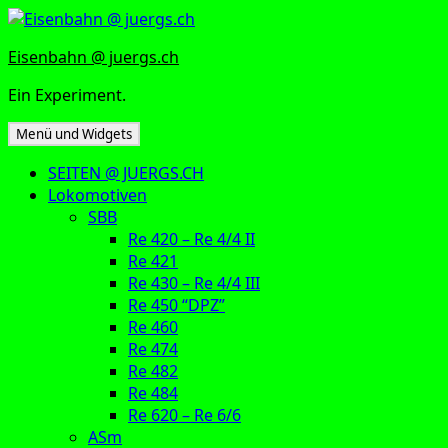
Zum
Inhalt
Eisenbahn @ juergs.ch
springen
Ein Experiment.
Menü und Widgets
SEITEN @ JUERGS.CH
Lokomotiven
SBB
Re 420 – Re 4/4 II
Re 421
Re 430 – Re 4/4 III
Re 450 “DPZ”
Re 460
Re 474
Re 482
Re 484
Re 620 – Re 6/6
ASm