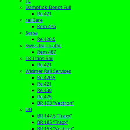
TL
Dampflok-Depot Full
Re 421
railCare
Rem 476
Sersa
Re 420.5
Swiss Rail Traffic
Rem 487
TR Trans Rail
Re 421
Widmer Rail Services
Re 420.5
Re 421
Re 430
Re 475
BR 193 “Vectron”
DB
BR 147.5 “Traxx”
BR 185 “Traxx”
BR 193 “Vectron”