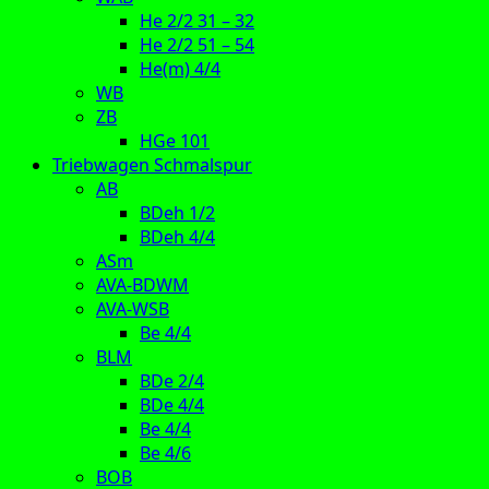
He 2/2 31 – 32
He 2/2 51 – 54
He(m) 4/4
WB
ZB
HGe 101
Triebwagen Schmalspur
AB
BDeh 1/2
BDeh 4/4
ASm
AVA-BDWM
AVA-WSB
Be 4/4
BLM
BDe 2/4
BDe 4/4
Be 4/4
Be 4/6
BOB