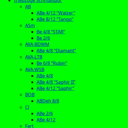
Triebzüge Schmalspur
AB
ABe 4/12 “Walzer”
ABe 8/12 “Tango”
ASm
Be 4/8 “STAR”
Be 2/6
AVA-BDWM
ABe 4/8 “Diamant”
AVA-LTB
Be 6/8 “Rubin”
AVA-WSB
ABe 4/8
ABe 4/8 “Saphir II”
ABe 4/12 “Saphir”
BOB
ABDeh 8/8
CJ
ABe 2/6
ABe 4/12
Fart