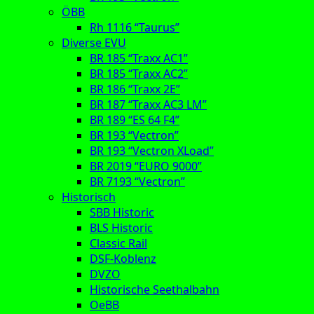
ÖBB
Rh 1116 “Taurus”
Diverse EVU
BR 185 “Traxx AC1”
BR 185 “Traxx AC2”
BR 186 “Traxx 2E”
BR 187 “Traxx AC3 LM”
BR 189 “ES 64 F4”
BR 193 “Vectron”
BR 193 “Vectron XLoad”
BR 2019 “EURO 9000”
BR 7193 “Vectron”
Historisch
SBB Historic
BLS Historic
Classic Rail
DSF-Koblenz
DVZO
Historische Seethalbahn
OeBB