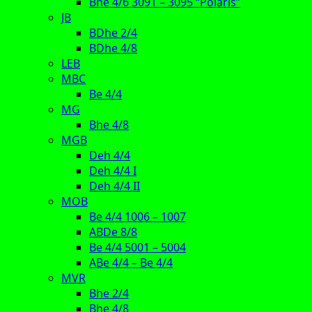
Bhe 4/6 3091 – 3095 “Polaris”
JB
BDhe 2/4
BDhe 4/8
LEB
MBC
Be 4/4
MG
Bhe 4/8
MGB
Deh 4/4
Deh 4/4 I
Deh 4/4 II
MOB
Be 4/4 1006 – 1007
ABDe 8/8
Be 4/4 5001 – 5004
ABe 4/4 – Be 4/4
MVR
Bhe 2/4
Bhe 4/8