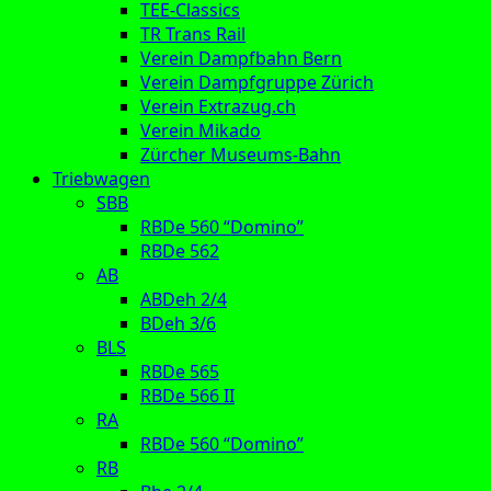
TEE-Classics
TR Trans Rail
Verein Dampfbahn Bern
Verein Dampfgruppe Zürich
Verein Extrazug.ch
Verein Mikado
Zürcher Museums-Bahn
Triebwagen
SBB
RBDe 560 “Domino”
RBDe 562
AB
ABDeh 2/4
BDeh 3/6
BLS
RBDe 565
RBDe 566 II
RA
RBDe 560 “Domino”
RB