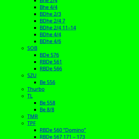
Bhe 2/4
Bhe 4/4
BDhe 2/3
BDhe 2/4 7
BDhe 2/4 11–14
BDhe 4/4
BDhe 4/6
SOB
BDe 576
RBDe 561
RBDe 566
SZU
Be 556
Thurbo
TL
Be 558
Be 8/8
TMR
TPF
RBDe 560 “Domino”
RBDe 567 171 – 173