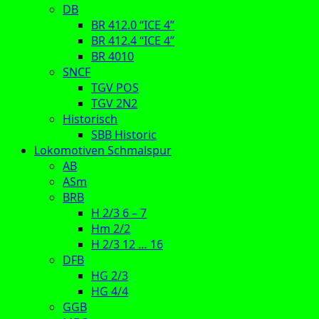
DB
BR 412.0 “ICE 4”
BR 412.4 “ICE 4”
BR 4010
SNCF
TGV POS
TGV 2N2
Historisch
SBB Historic
Lokomotiven Schmalspur
AB
ASm
BRB
H 2/3 6 – 7
Hm 2/2
H 2/3 12 … 16
DFB
HG 2/3
HG 4/4
GGB