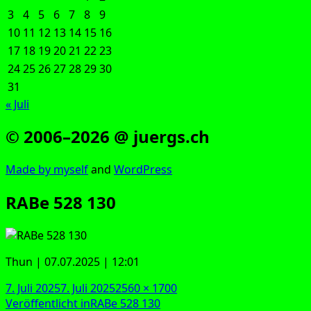
3
4
5
6
7
8
9
10
11
12
13
14
15
16
17
18
19
20
21
22
23
24
25
26
27
28
29
30
31
« Juli
© 2006–2026 @ juergs.ch
Made by mys­elf
and
Word­Press
RABe 528 130
Thun | 07.07.2025 | 12:01
Veröffentlicht
Originalgröße
7. Juli 2025
7. Juli 2025
2560 × 1700
am
Beitragsnavigation
Veröffentlicht in
RABe 528 130