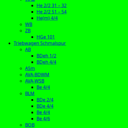
He 2/2 31 – 32
He 2/2 51 – 54
He(m) 4/4
WB
ZB
HGe 101
Triebwagen Schmalspur
AB
BDeh 1/2
BDeh 4/4
ASm
AVA-BDWM
AVA-WSB
Be 4/4
BLM
BDe 2/4
BDe 4/4
Be 4/4
Be 4/6
BOB