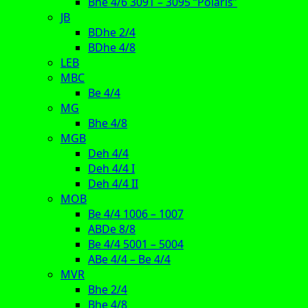
Bhe 4/6 3091 – 3095 “Polaris”
JB
BDhe 2/4
BDhe 4/8
LEB
MBC
Be 4/4
MG
Bhe 4/8
MGB
Deh 4/4
Deh 4/4 I
Deh 4/4 II
MOB
Be 4/4 1006 – 1007
ABDe 8/8
Be 4/4 5001 – 5004
ABe 4/4 – Be 4/4
MVR
Bhe 2/4
Bhe 4/8