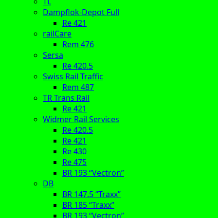
TL
Dampflok-Depot Full
Re 421
railCare
Rem 476
Sersa
Re 420.5
Swiss Rail Traffic
Rem 487
TR Trans Rail
Re 421
Widmer Rail Services
Re 420.5
Re 421
Re 430
Re 475
BR 193 “Vectron”
DB
BR 147.5 “Traxx”
BR 185 “Traxx”
BR 193 “Vectron”