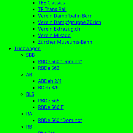
TEE-Classics
TR Trans Rail
Verein Dampfbahn Bern
Verein Dampfgruppe Zürich
Verein Extrazug.ch
Verein Mikado
Zürcher Museums-Bahn
Triebwagen
SBB
RBDe 560 “Domino”
RBDe 562
AB
ABDeh 2/4
BDeh 3/6
BLS
RBDe 565
RBDe 566 II
RA
RBDe 560 “Domino”
RB