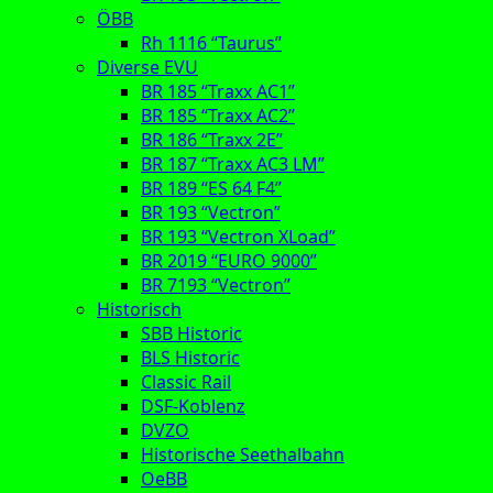
ÖBB
Rh 1116 “Taurus”
Diverse EVU
BR 185 “Traxx AC1”
BR 185 “Traxx AC2”
BR 186 “Traxx 2E”
BR 187 “Traxx AC3 LM”
BR 189 “ES 64 F4”
BR 193 “Vectron”
BR 193 “Vectron XLoad”
BR 2019 “EURO 9000”
BR 7193 “Vectron”
Historisch
SBB Historic
BLS Historic
Classic Rail
DSF-Koblenz
DVZO
Historische Seethalbahn
OeBB