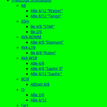
Triebzüge Schmalspur
AB
ABe 4/12 “Walzer”
ABe 8/12 “Tango”
ASm
Be 4/8 “STAR”
Be 2/6
AVA-BDWM
ABe 4/8 “Diamant”
AVA-LTB
Be 6/8 “Rubin”
AVA-WSB
ABe 4/8
ABe 4/8 “Saphir II”
ABe 4/12 “Saphir”
BOB
ABDeh 8/8
CJ
ABe 2/6
ABe 4/12
Fart