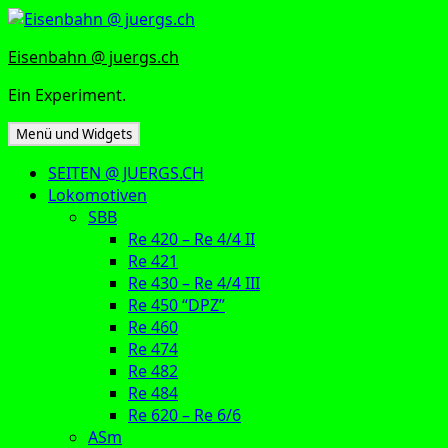
Zum
Inhalt
Eisenbahn @ juergs.ch
springen
Ein Experiment.
Menü und Widgets
SEITEN @ JUERGS.CH
Lokomotiven
SBB
Re 420 – Re 4/4 II
Re 421
Re 430 – Re 4/4 III
Re 450 “DPZ”
Re 460
Re 474
Re 482
Re 484
Re 620 – Re 6/6
ASm