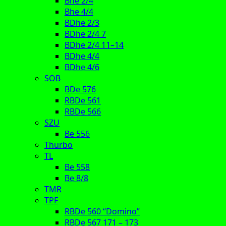
Bhe 2/4
Bhe 4/4
BDhe 2/3
BDhe 2/4 7
BDhe 2/4 11–14
BDhe 4/4
BDhe 4/6
SOB
BDe 576
RBDe 561
RBDe 566
SZU
Be 556
Thurbo
TL
Be 558
Be 8/8
TMR
TPF
RBDe 560 “Domino”
RBDe 567 171 – 173