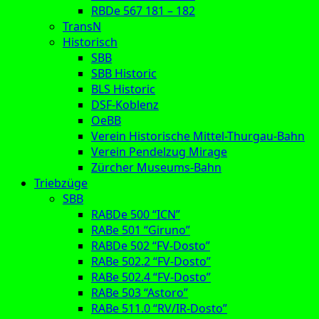
RBDe 567 181 – 182
TransN
Historisch
SBB
SBB Historic
BLS Historic
DSF-Koblenz
OeBB
Verein Historische Mittel-Thurgau-Bahn
Verein Pendelzug Mirage
Zürcher Museums-Bahn
Triebzüge
SBB
RABDe 500 “ICN”
RABe 501 “Giruno”
RABDe 502 “FV-Dosto”
RABe 502.2 “FV-Dosto”
RABe 502.4 “FV-Dosto”
RABe 503 “Astoro”
RABe 511.0 “RV/IR-Dosto”