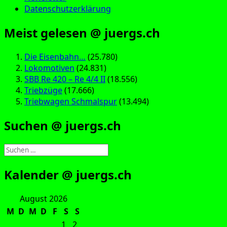
Datenschutzerklärung
Meist gelesen @ juergs.ch
Die Eisenbahn…
(25.780)
Lokomotiven
(24.831)
SBB Re 420 – Re 4/4 II
(18.556)
Triebzüge
(17.666)
Triebwagen Schmalspur
(13.494)
Suchen @ juergs.ch
Suchen
nach:
Kalender @ juergs.ch
August 2026
M
D
M
D
F
S
S
1
2