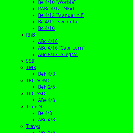
Be 4/10 “Worbla”
RABe 4/12 “NExT”
Be 4/12 “Mandarinli”
Be 4/12 “Seconda”
Be 4/10
RhB
ABe 4/16
ABe 4/16 “Capricorn”
ABe 8/12 “Allegra”
SSIF
TMR
Beh 4/8
TPC-AOMC
Beh 2/6
TPC-ASD
ABe 4/8
TransN
Be 4/8
ABe 4/8
Travys
ABe 2/6