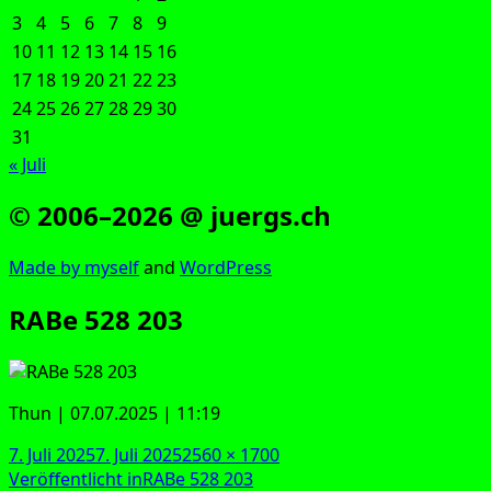
3
4
5
6
7
8
9
10
11
12
13
14
15
16
17
18
19
20
21
22
23
24
25
26
27
28
29
30
31
« Juli
© 2006–2026 @ juergs.ch
Made by mys­elf
and
Word­Press
RABe 528 203
Thun | 07.07.2025 | 11:19
Veröffentlicht
Originalgröße
7. Juli 2025
7. Juli 2025
2560 × 1700
am
Beitragsnavigation
Veröffentlicht in
RABe 528 203