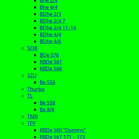
Bhe 2/4
Bhe 4/4
BDhe 2/3
BDhe 2/4 7
BDhe 2/4 11–14
BDhe 4/4
BDhe 4/6
SOB
BDe 576
RBDe 561
RBDe 566
SZU
Be 556
Thurbo
TL
Be 558
Be 8/8
TMR
TPF
RBDe 560 “Domino”
RBDe 567 171 – 173