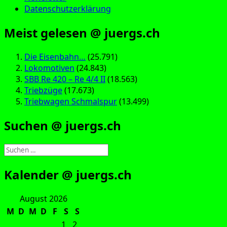
Datenschutzerklärung
Meist gelesen @ juergs.ch
Die Eisenbahn…
(25.791)
Lokomotiven
(24.843)
SBB Re 420 – Re 4/4 II
(18.563)
Triebzüge
(17.673)
Triebwagen Schmalspur
(13.499)
Suchen @ juergs.ch
Suchen
nach:
Kalender @ juergs.ch
August 2026
M
D
M
D
F
S
S
1
2