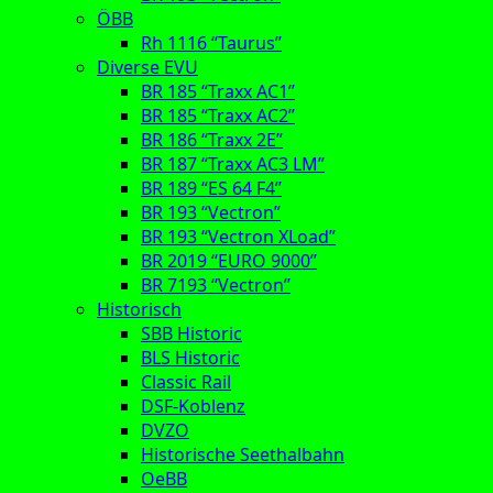
ÖBB
Rh 1116 “Taurus”
Diverse EVU
BR 185 “Traxx AC1”
BR 185 “Traxx AC2”
BR 186 “Traxx 2E”
BR 187 “Traxx AC3 LM”
BR 189 “ES 64 F4”
BR 193 “Vectron”
BR 193 “Vectron XLoad”
BR 2019 “EURO 9000”
BR 7193 “Vectron”
Historisch
SBB Historic
BLS Historic
Classic Rail
DSF-Koblenz
DVZO
Historische Seethalbahn
OeBB