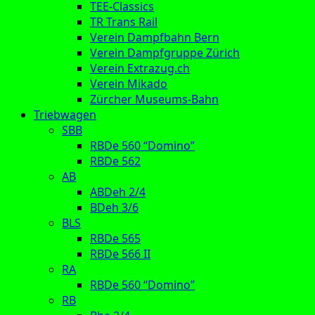
TEE-Classics
TR Trans Rail
Verein Dampfbahn Bern
Verein Dampfgruppe Zürich
Verein Extrazug.ch
Verein Mikado
Zürcher Museums-Bahn
Triebwagen
SBB
RBDe 560 “Domino”
RBDe 562
AB
ABDeh 2/4
BDeh 3/6
BLS
RBDe 565
RBDe 566 II
RA
RBDe 560 “Domino”
RB