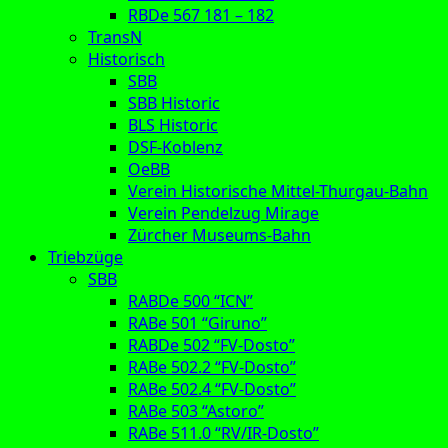
RBDe 567 181 – 182
TransN
Historisch
SBB
SBB Historic
BLS Historic
DSF-Koblenz
OeBB
Verein Historische Mittel-Thurgau-Bahn
Verein Pendelzug Mirage
Zürcher Museums-Bahn
Triebzüge
SBB
RABDe 500 “ICN”
RABe 501 “Giruno”
RABDe 502 “FV-Dosto”
RABe 502.2 “FV-Dosto”
RABe 502.4 “FV-Dosto”
RABe 503 “Astoro”
RABe 511.0 “RV/IR-Dosto”