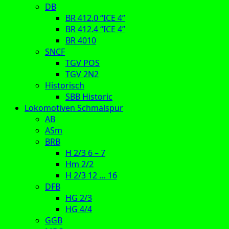
DB
BR 412.0 “ICE 4”
BR 412.4 “ICE 4”
BR 4010
SNCF
TGV POS
TGV 2N2
Historisch
SBB Historic
Lokomotiven Schmalspur
AB
ASm
BRB
H 2/3 6 – 7
Hm 2/2
H 2/3 12 … 16
DFB
HG 2/3
HG 4/4
GGB