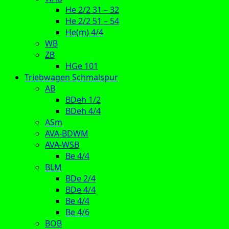
He 2/2 31 – 32
He 2/2 51 – 54
He(m) 4/4
WB
ZB
HGe 101
Triebwagen Schmalspur
AB
BDeh 1/2
BDeh 4/4
ASm
AVA-BDWM
AVA-WSB
Be 4/4
BLM
BDe 2/4
BDe 4/4
Be 4/4
Be 4/6
BOB