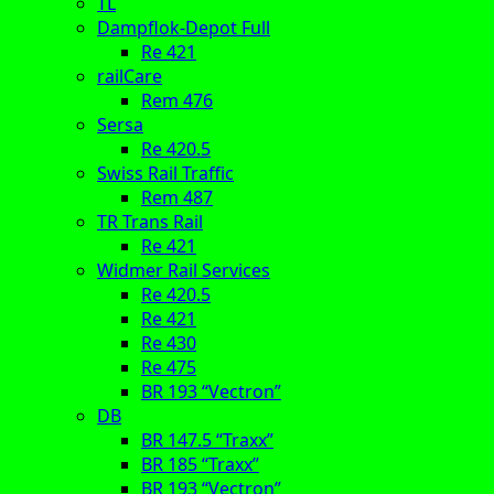
TL
Dampflok-Depot Full
Re 421
railCare
Rem 476
Sersa
Re 420.5
Swiss Rail Traffic
Rem 487
TR Trans Rail
Re 421
Widmer Rail Services
Re 420.5
Re 421
Re 430
Re 475
BR 193 “Vectron”
DB
BR 147.5 “Traxx”
BR 185 “Traxx”
BR 193 “Vectron”