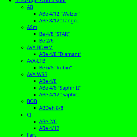
Triebzüge Schmalspur
AB
ABe 4/12 “Walzer”
ABe 8/12 “Tango”
ASm
Be 4/8 “STAR”
Be 2/6
AVA-BDWM
ABe 4/8 “Diamant”
AVA-LTB
Be 6/8 “Rubin”
AVA-WSB
ABe 4/8
ABe 4/8 “Saphir II”
ABe 4/12 “Saphir”
BOB
ABDeh 8/8
CJ
ABe 2/6
ABe 4/12
Fart