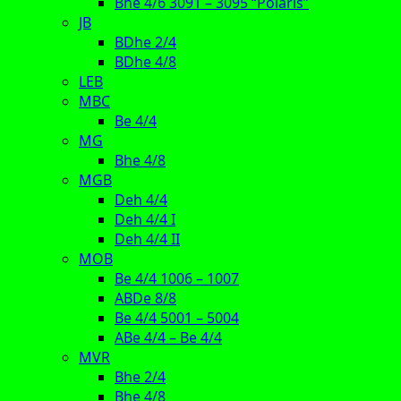
Bhe 4/6 3091 – 3095 “Polaris”
JB
BDhe 2/4
BDhe 4/8
LEB
MBC
Be 4/4
MG
Bhe 4/8
MGB
Deh 4/4
Deh 4/4 I
Deh 4/4 II
MOB
Be 4/4 1006 – 1007
ABDe 8/8
Be 4/4 5001 – 5004
ABe 4/4 – Be 4/4
MVR
Bhe 2/4
Bhe 4/8