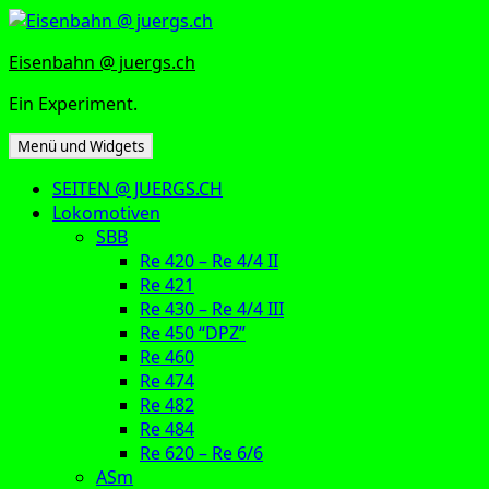
Zum
Inhalt
Eisenbahn @ juergs.ch
springen
Ein Experiment.
Menü und Widgets
SEITEN @ JUERGS.CH
Lokomotiven
SBB
Re 420 – Re 4/4 II
Re 421
Re 430 – Re 4/4 III
Re 450 “DPZ”
Re 460
Re 474
Re 482
Re 484
Re 620 – Re 6/6
ASm