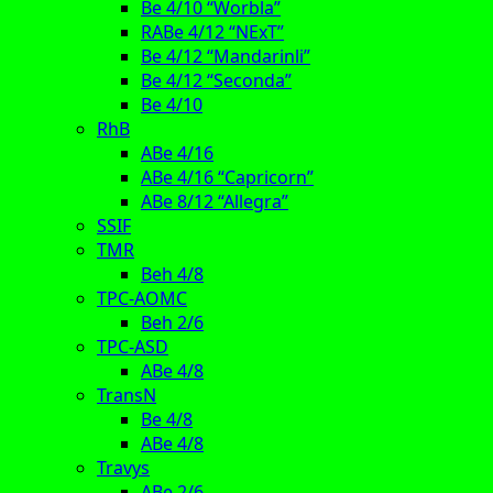
Be 4/10 “Worbla”
RABe 4/12 “NExT”
Be 4/12 “Mandarinli”
Be 4/12 “Seconda”
Be 4/10
RhB
ABe 4/16
ABe 4/16 “Capricorn”
ABe 8/12 “Allegra”
SSIF
TMR
Beh 4/8
TPC-AOMC
Beh 2/6
TPC-ASD
ABe 4/8
TransN
Be 4/8
ABe 4/8
Travys
ABe 2/6