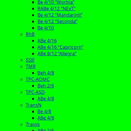
Be 4/10 “Worbla”
RABe 4/12 “NExT”
Be 4/12 “Mandarinli”
Be 4/12 “Seconda”
Be 4/10
RhB
ABe 4/16
ABe 4/16 “Capricorn”
ABe 8/12 “Allegra”
SSIF
TMR
Beh 4/8
TPC-AOMC
Beh 2/6
TPC-ASD
ABe 4/8
TransN
Be 4/8
ABe 4/8
Travys
ABe 2/6