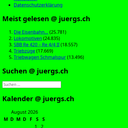
Datenschutzerklärung
Meist gelesen @ juergs.ch
Die Eisenbahn…
(25.781)
Lokomotiven
(24.835)
SBB Re 420 – Re 4/4 II
(18.557)
Triebzüge
(17.669)
Triebwagen Schmalspur
(13.496)
Suchen @ juergs.ch
Suchen
nach:
Kalender @ juergs.ch
August 2026
M
D
M
D
F
S
S
1
2