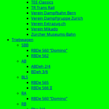
TEE-Classics
TR Trans Rail
Verein Dampfbahn Bern
Verein Dampfgruppe Zürich
Verein Extrazug.ch
Verein Mikado
Zürcher Museums-Bahn
Triebwagen
SBB
RBDe 560 “Domino”
RBDe 562
AB
ABDeh 2/4
BDeh 3/6
BLS
RBDe 565
RBDe 566 II
RA
RBDe 560 “Domino”
RB