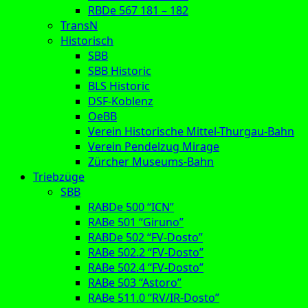
RBDe 567 181 – 182
TransN
Historisch
SBB
SBB Historic
BLS Historic
DSF-Koblenz
OeBB
Verein Historische Mittel-Thurgau-Bahn
Verein Pendelzug Mirage
Zürcher Museums-Bahn
Triebzüge
SBB
RABDe 500 “ICN”
RABe 501 “Giruno”
RABDe 502 “FV-Dosto”
RABe 502.2 “FV-Dosto”
RABe 502.4 “FV-Dosto”
RABe 503 “Astoro”
RABe 511.0 “RV/IR-Dosto”