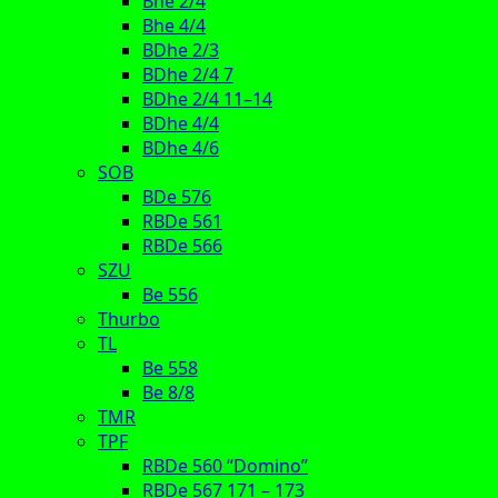
Bhe 2/4
Bhe 4/4
BDhe 2/3
BDhe 2/4 7
BDhe 2/4 11–14
BDhe 4/4
BDhe 4/6
SOB
BDe 576
RBDe 561
RBDe 566
SZU
Be 556
Thurbo
TL
Be 558
Be 8/8
TMR
TPF
RBDe 560 “Domino”
RBDe 567 171 – 173