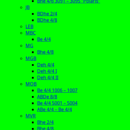
Bhe 4/6 3091 – 3095 “Polaris”
JB
BDhe 2/4
BDhe 4/8
LEB
MBC
Be 4/4
MG
Bhe 4/8
MGB
Deh 4/4
Deh 4/4 I
Deh 4/4 II
MOB
Be 4/4 1006 – 1007
ABDe 8/8
Be 4/4 5001 – 5004
ABe 4/4 – Be 4/4
MVR
Bhe 2/4
Bhe 4/8