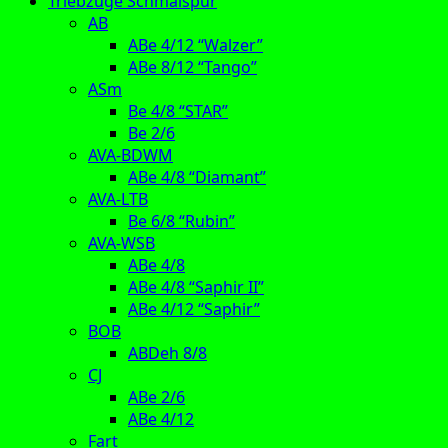
Triebzüge Schmalspur
AB
ABe 4/12 “Walzer”
ABe 8/12 “Tango”
ASm
Be 4/8 “STAR”
Be 2/6
AVA-BDWM
ABe 4/8 “Diamant”
AVA-LTB
Be 6/8 “Rubin”
AVA-WSB
ABe 4/8
ABe 4/8 “Saphir II”
ABe 4/12 “Saphir”
BOB
ABDeh 8/8
CJ
ABe 2/6
ABe 4/12
Fart