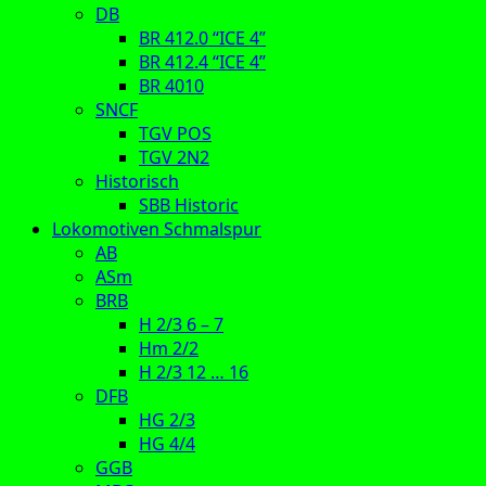
DB
BR 412.0 “ICE 4”
BR 412.4 “ICE 4”
BR 4010
SNCF
TGV POS
TGV 2N2
Historisch
SBB Historic
Lokomotiven Schmalspur
AB
ASm
BRB
H 2/3 6 – 7
Hm 2/2
H 2/3 12 … 16
DFB
HG 2/3
HG 4/4
GGB