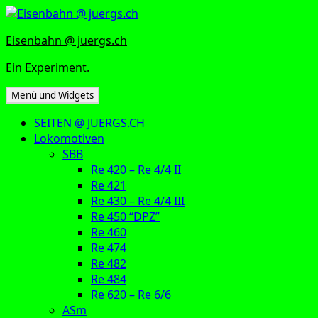
Zum
Inhalt
Eisenbahn @ juergs.ch
springen
Ein Experiment.
Menü und Widgets
SEITEN @ JUERGS.CH
Lokomotiven
SBB
Re 420 – Re 4/4 II
Re 421
Re 430 – Re 4/4 III
Re 450 “DPZ”
Re 460
Re 474
Re 482
Re 484
Re 620 – Re 6/6
ASm