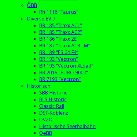
ÖBB
Rh 1116 “Taurus”
Diverse EVU
BR 185 “Traxx AC1”
BR 185 “Traxx AC2”
BR 186 “Traxx 2E”
BR 187 “Traxx AC3 LM”
BR 189 “ES 64 F4”
BR 193 “Vectron”
BR 193 “Vectron XLoad”
BR 2019 “EURO 9000”
BR 7193 “Vectron”
Historisch
SBB Historic
BLS Historic
Classic Rail
DSF-Koblenz
DVZO
Historische Seethalbahn
OeBB