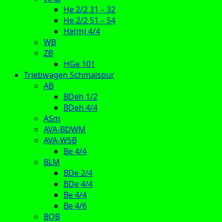
He 2/2 31 – 32
He 2/2 51 – 54
He(m) 4/4
WB
ZB
HGe 101
Triebwagen Schmalspur
AB
BDeh 1/2
BDeh 4/4
ASm
AVA-BDWM
AVA-WSB
Be 4/4
BLM
BDe 2/4
BDe 4/4
Be 4/4
Be 4/6
BOB