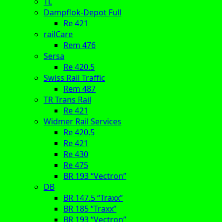
TL
Dampflok-Depot Full
Re 421
railCare
Rem 476
Sersa
Re 420.5
Swiss Rail Traffic
Rem 487
TR Trans Rail
Re 421
Widmer Rail Services
Re 420.5
Re 421
Re 430
Re 475
BR 193 “Vectron”
DB
BR 147.5 “Traxx”
BR 185 “Traxx”
BR 193 “Vectron”