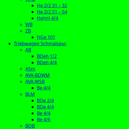
He 2/2 31 – 32
He 2/2 51 – 54
He(m) 4/4
WB
ZB
HGe 101
Triebwagen Schmalspur
AB
BDeh 1/2
BDeh 4/4
ASm
AVA-BDWM
AVA-WSB
Be 4/4
BLM
BDe 2/4
BDe 4/4
Be 4/4
Be 4/6
BOB