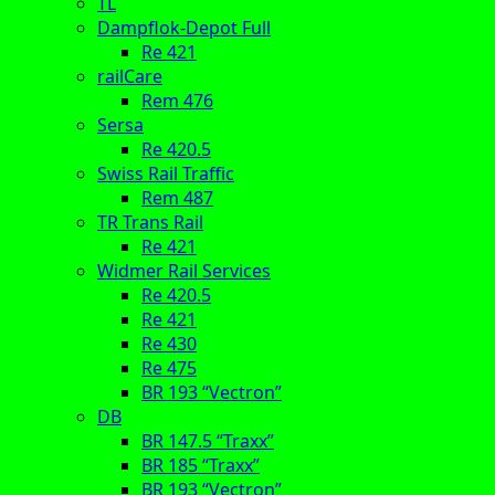
TL
Dampflok-Depot Full
Re 421
railCare
Rem 476
Sersa
Re 420.5
Swiss Rail Traffic
Rem 487
TR Trans Rail
Re 421
Widmer Rail Services
Re 420.5
Re 421
Re 430
Re 475
BR 193 “Vectron”
DB
BR 147.5 “Traxx”
BR 185 “Traxx”
BR 193 “Vectron”