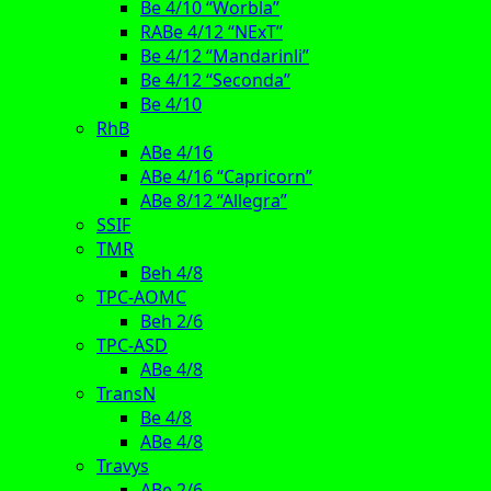
Be 4/10 “Worbla”
RABe 4/12 “NExT”
Be 4/12 “Mandarinli”
Be 4/12 “Seconda”
Be 4/10
RhB
ABe 4/16
ABe 4/16 “Capricorn”
ABe 8/12 “Allegra”
SSIF
TMR
Beh 4/8
TPC-AOMC
Beh 2/6
TPC-ASD
ABe 4/8
TransN
Be 4/8
ABe 4/8
Travys
ABe 2/6