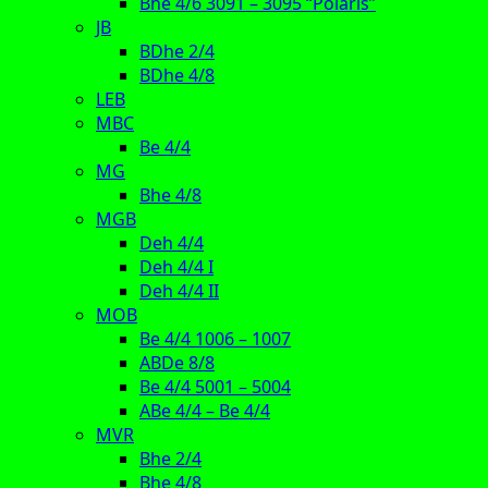
Bhe 4/6 3091 – 3095 “Polaris”
JB
BDhe 2/4
BDhe 4/8
LEB
MBC
Be 4/4
MG
Bhe 4/8
MGB
Deh 4/4
Deh 4/4 I
Deh 4/4 II
MOB
Be 4/4 1006 – 1007
ABDe 8/8
Be 4/4 5001 – 5004
ABe 4/4 – Be 4/4
MVR
Bhe 2/4
Bhe 4/8