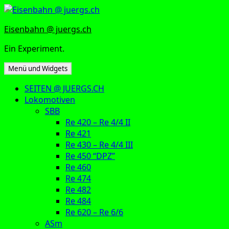
Zum
Inhalt
Eisenbahn @ juergs.ch
springen
Ein Experiment.
Menü und Widgets
SEITEN @ JUERGS.CH
Lokomotiven
SBB
Re 420 – Re 4/4 II
Re 421
Re 430 – Re 4/4 III
Re 450 “DPZ”
Re 460
Re 474
Re 482
Re 484
Re 620 – Re 6/6
ASm