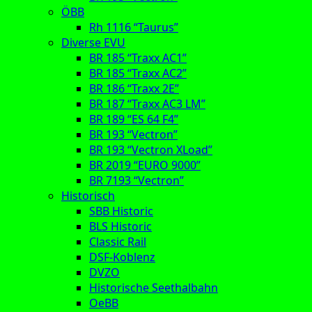
ÖBB
Rh 1116 “Taurus”
Diverse EVU
BR 185 “Traxx AC1”
BR 185 “Traxx AC2”
BR 186 “Traxx 2E”
BR 187 “Traxx AC3 LM”
BR 189 “ES 64 F4”
BR 193 “Vectron”
BR 193 “Vectron XLoad”
BR 2019 “EURO 9000”
BR 7193 “Vectron”
Historisch
SBB Historic
BLS Historic
Classic Rail
DSF-Koblenz
DVZO
Historische Seethalbahn
OeBB