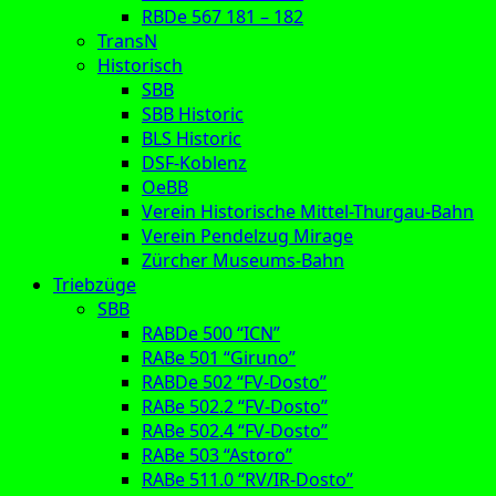
RBDe 567 181 – 182
TransN
Historisch
SBB
SBB Historic
BLS Historic
DSF-Koblenz
OeBB
Verein Historische Mittel-Thurgau-Bahn
Verein Pendelzug Mirage
Zürcher Museums-Bahn
Triebzüge
SBB
RABDe 500 “ICN”
RABe 501 “Giruno”
RABDe 502 “FV-Dosto”
RABe 502.2 “FV-Dosto”
RABe 502.4 “FV-Dosto”
RABe 503 “Astoro”
RABe 511.0 “RV/IR-Dosto”