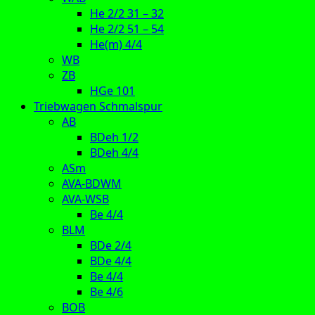
He 2/2 31 – 32
He 2/2 51 – 54
He(m) 4/4
WB
ZB
HGe 101
Triebwagen Schmalspur
AB
BDeh 1/2
BDeh 4/4
ASm
AVA-BDWM
AVA-WSB
Be 4/4
BLM
BDe 2/4
BDe 4/4
Be 4/4
Be 4/6
BOB