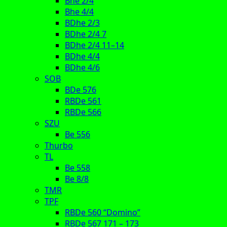
Bhe 2/4
Bhe 4/4
BDhe 2/3
BDhe 2/4 7
BDhe 2/4 11–14
BDhe 4/4
BDhe 4/6
SOB
BDe 576
RBDe 561
RBDe 566
SZU
Be 556
Thurbo
TL
Be 558
Be 8/8
TMR
TPF
RBDe 560 “Domino”
RBDe 567 171 – 173