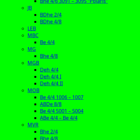
Bhe 4/6 3091 – 3095 “Polaris”
JB
BDhe 2/4
BDhe 4/8
LEB
MBC
Be 4/4
MG
Bhe 4/8
MGB
Deh 4/4
Deh 4/4 I
Deh 4/4 II
MOB
Be 4/4 1006 – 1007
ABDe 8/8
Be 4/4 5001 – 5004
ABe 4/4 – Be 4/4
MVR
Bhe 2/4
Bhe 4/8