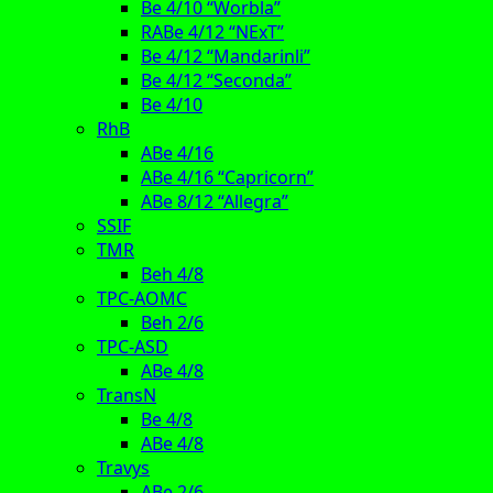
Be 4/10 “Worbla”
RABe 4/12 “NExT”
Be 4/12 “Mandarinli”
Be 4/12 “Seconda”
Be 4/10
RhB
ABe 4/16
ABe 4/16 “Capricorn”
ABe 8/12 “Allegra”
SSIF
TMR
Beh 4/8
TPC-AOMC
Beh 2/6
TPC-ASD
ABe 4/8
TransN
Be 4/8
ABe 4/8
Travys
ABe 2/6