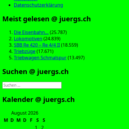
Datenschutzerklärung
Meist gelesen @ juergs.ch
Die Eisenbahn…
(25.787)
Lokomotiven
(24.839)
SBB Re 420 – Re 4/4 II
(18.559)
Triebzüge
(17.671)
Triebwagen Schmalspur
(13.497)
Suchen @ juergs.ch
Suchen
nach:
Kalender @ juergs.ch
August 2026
M
D
M
D
F
S
S
1
2