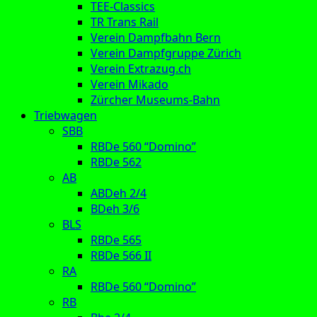
TEE-Classics
TR Trans Rail
Verein Dampfbahn Bern
Verein Dampfgruppe Zürich
Verein Extrazug.ch
Verein Mikado
Zürcher Museums-Bahn
Triebwagen
SBB
RBDe 560 “Domino”
RBDe 562
AB
ABDeh 2/4
BDeh 3/6
BLS
RBDe 565
RBDe 566 II
RA
RBDe 560 “Domino”
RB