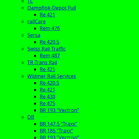
TL
Dampflok-Depot Full
Re 421
railCare
Rem 476
Sersa
Re 420.5
Swiss Rail Traffic
Rem 487
TR Trans Rail
Re 421
Widmer Rail Services
Re 420.5
Re 421
Re 430
Re 475
BR 193 “Vectron”
DB
BR 147.5 “Traxx”
BR 185 “Traxx”
BR 193 “Vectron”