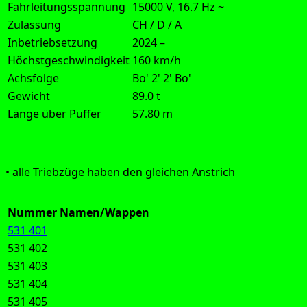
Fahrleitungsspannung
15000 V, 16.7 Hz ~
Zulassung
CH / D / A
Inbetriebsetzung
2024 –
Höchstgeschwindigkeit
160 km/h
Achsfolge
Bo' 2' 2' Bo'
Gewicht
89.0 t
Länge über Puffer
57.80 m
Aus­füh­rung:
• alle Trieb­zü­ge haben den glei­chen Anstrich
Nummer
Namen/Wappen
531 401
531 402
531 403
531 404
531 405