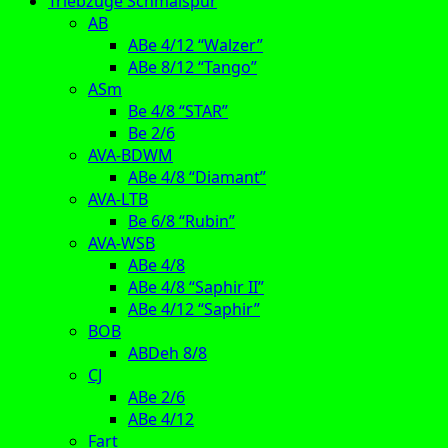
Triebzüge Schmalspur
AB
ABe 4/12 “Walzer”
ABe 8/12 “Tango”
ASm
Be 4/8 “STAR”
Be 2/6
AVA-BDWM
ABe 4/8 “Diamant”
AVA-LTB
Be 6/8 “Rubin”
AVA-WSB
ABe 4/8
ABe 4/8 “Saphir II”
ABe 4/12 “Saphir”
BOB
ABDeh 8/8
CJ
ABe 2/6
ABe 4/12
Fart