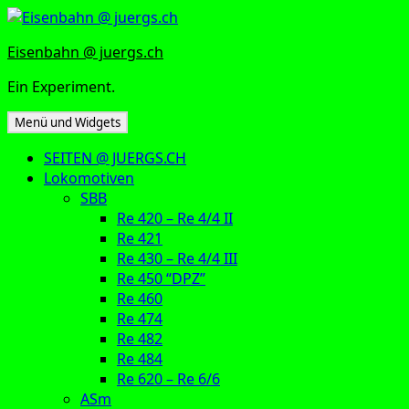
Zum
Inhalt
Eisenbahn @ juergs.ch
springen
Ein Experiment.
Menü und Widgets
SEITEN @ JUERGS.CH
Lokomotiven
SBB
Re 420 – Re 4/4 II
Re 421
Re 430 – Re 4/4 III
Re 450 “DPZ”
Re 460
Re 474
Re 482
Re 484
Re 620 – Re 6/6
ASm