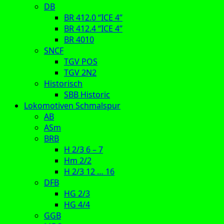
DB
BR 412.0 “ICE 4”
BR 412.4 “ICE 4”
BR 4010
SNCF
TGV POS
TGV 2N2
Historisch
SBB Historic
Lokomotiven Schmalspur
AB
ASm
BRB
H 2/3 6 – 7
Hm 2/2
H 2/3 12 … 16
DFB
HG 2/3
HG 4/4
GGB