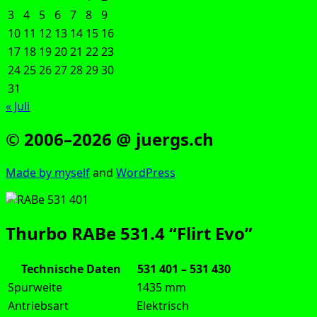
3
4
5
6
7
8
9
10
11
12
13
14
15
16
17
18
19
20
21
22
23
24
25
26
27
28
29
30
31
« Juli
© 2006–2026 @ juergs.ch
Made by mys­elf
and
Word­Press
Thurbo RABe 531.4 “Flirt Evo”
Technische Daten
531 401 – 531 430
Spurweite
1435 mm
Antriebsart
Elektrisch