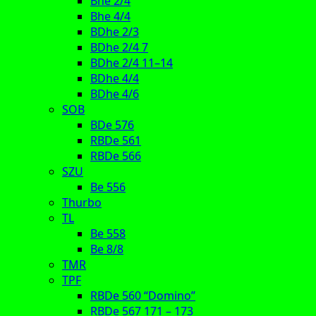
Bhe 2/4
Bhe 4/4
BDhe 2/3
BDhe 2/4 7
BDhe 2/4 11–14
BDhe 4/4
BDhe 4/6
SOB
BDe 576
RBDe 561
RBDe 566
SZU
Be 556
Thurbo
TL
Be 558
Be 8/8
TMR
TPF
RBDe 560 “Domino”
RBDe 567 171 – 173