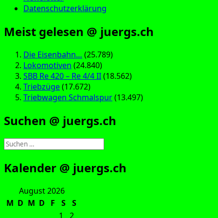
Datenschutzerklärung
Meist gelesen @ juergs.ch
Die Eisenbahn…
(25.789)
Lokomotiven
(24.840)
SBB Re 420 – Re 4/4 II
(18.562)
Triebzüge
(17.672)
Triebwagen Schmalspur
(13.497)
Suchen @ juergs.ch
Suchen
nach:
Kalender @ juergs.ch
August 2026
M
D
M
D
F
S
S
1
2