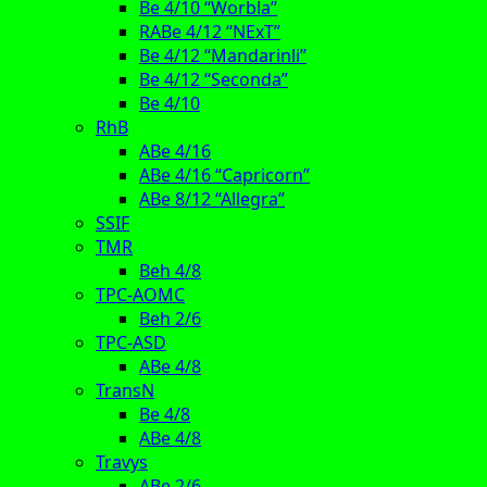
Be 4/10 “Worbla”
RABe 4/12 “NExT”
Be 4/12 “Mandarinli”
Be 4/12 “Seconda”
Be 4/10
RhB
ABe 4/16
ABe 4/16 “Capricorn”
ABe 8/12 “Allegra”
SSIF
TMR
Beh 4/8
TPC-AOMC
Beh 2/6
TPC-ASD
ABe 4/8
TransN
Be 4/8
ABe 4/8
Travys
ABe 2/6