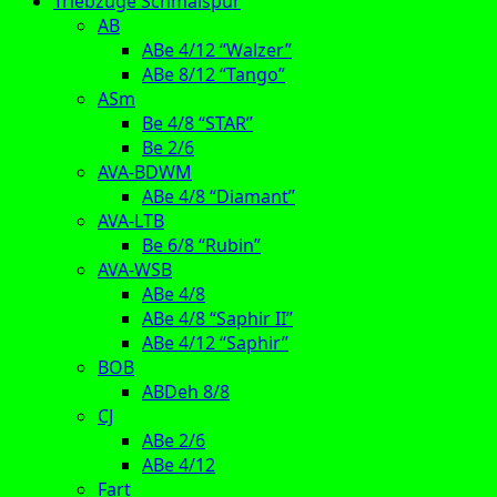
Triebzüge Schmalspur
AB
ABe 4/12 “Walzer”
ABe 8/12 “Tango”
ASm
Be 4/8 “STAR”
Be 2/6
AVA-BDWM
ABe 4/8 “Diamant”
AVA-LTB
Be 6/8 “Rubin”
AVA-WSB
ABe 4/8
ABe 4/8 “Saphir II”
ABe 4/12 “Saphir”
BOB
ABDeh 8/8
CJ
ABe 2/6
ABe 4/12
Fart