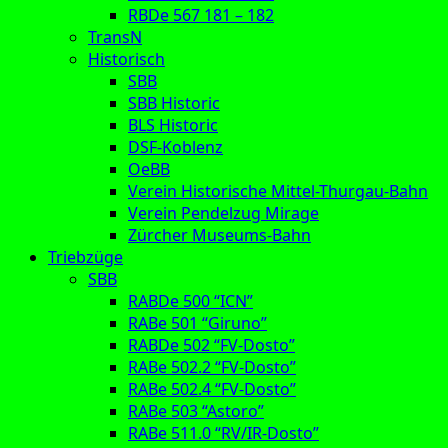
RBDe 567 181 – 182
TransN
Historisch
SBB
SBB Historic
BLS Historic
DSF-Koblenz
OeBB
Verein Historische Mittel-Thurgau-Bahn
Verein Pendelzug Mirage
Zürcher Museums-Bahn
Triebzüge
SBB
RABDe 500 “ICN”
RABe 501 “Giruno”
RABDe 502 “FV-Dosto”
RABe 502.2 “FV-Dosto”
RABe 502.4 “FV-Dosto”
RABe 503 “Astoro”
RABe 511.0 “RV/IR-Dosto”