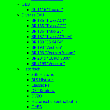
ÖBB
Rh 1116 “Taurus”
Diverse EVU
BR 185 “Traxx AC1”
BR 185 “Traxx AC2”
BR 186 “Traxx 2E”
BR 187 “Traxx AC3 LM”
BR 189 “ES 64 F4”
BR 193 “Vectron”
BR 193 “Vectron XLoad”
BR 2019 “EURO 9000”
BR 7193 “Vectron”
Historisch
SBB Historic
BLS Historic
Classic Rail
DSF-Koblenz
DVZO
Historische Seethalbahn
OeBB