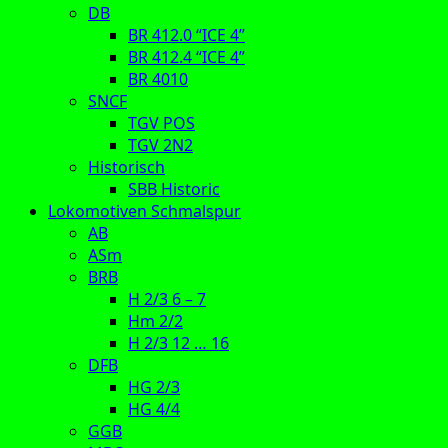
DB
BR 412.0 “ICE 4”
BR 412.4 “ICE 4”
BR 4010
SNCF
TGV POS
TGV 2N2
Historisch
SBB Historic
Lokomotiven Schmalspur
AB
ASm
BRB
H 2/3 6 – 7
Hm 2/2
H 2/3 12 … 16
DFB
HG 2/3
HG 4/4
GGB