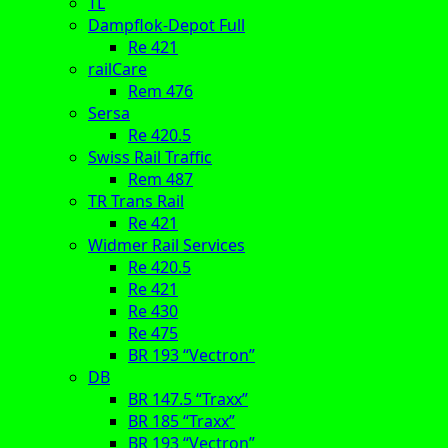
TL
Dampflok-Depot Full
Re 421
railCare
Rem 476
Sersa
Re 420.5
Swiss Rail Traffic
Rem 487
TR Trans Rail
Re 421
Widmer Rail Services
Re 420.5
Re 421
Re 430
Re 475
BR 193 “Vectron”
DB
BR 147.5 “Traxx”
BR 185 “Traxx”
BR 193 “Vectron”