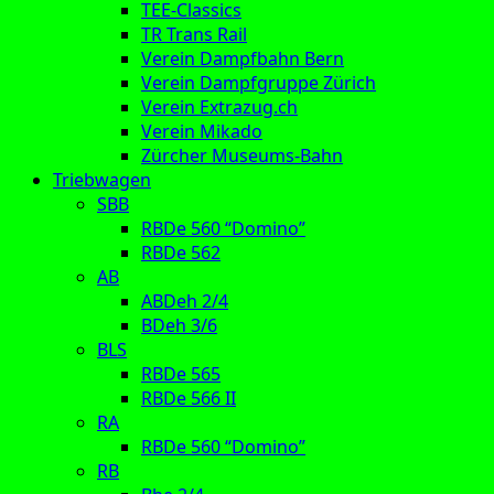
TEE-Classics
TR Trans Rail
Verein Dampfbahn Bern
Verein Dampfgruppe Zürich
Verein Extrazug.ch
Verein Mikado
Zürcher Museums-Bahn
Triebwagen
SBB
RBDe 560 “Domino”
RBDe 562
AB
ABDeh 2/4
BDeh 3/6
BLS
RBDe 565
RBDe 566 II
RA
RBDe 560 “Domino”
RB