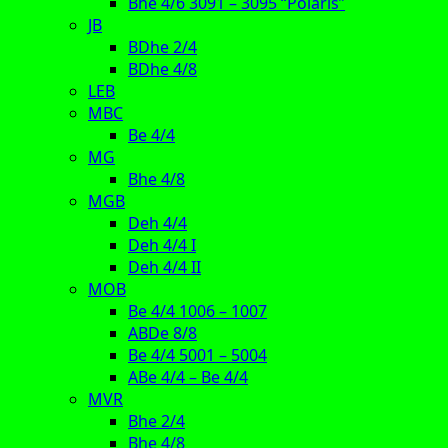
Bhe 4/6 3091 – 3095 “Polaris”
JB
BDhe 2/4
BDhe 4/8
LEB
MBC
Be 4/4
MG
Bhe 4/8
MGB
Deh 4/4
Deh 4/4 I
Deh 4/4 II
MOB
Be 4/4 1006 – 1007
ABDe 8/8
Be 4/4 5001 – 5004
ABe 4/4 – Be 4/4
MVR
Bhe 2/4
Bhe 4/8