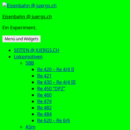
Zum
Inhalt
Eisenbahn @ juergs.ch
springen
Ein Experiment.
Menü und Widgets
SEITEN @ JUERGS.CH
Lokomotiven
SBB
Re 420 – Re 4/4 II
Re 421
Re 430 – Re 4/4 III
Re 450 “DPZ”
Re 460
Re 474
Re 482
Re 484
Re 620 – Re 6/6
ASm