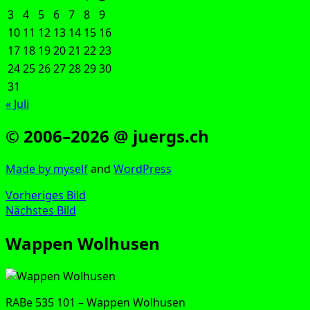
3
4
5
6
7
8
9
10
11
12
13
14
15
16
17
18
19
20
21
22
23
24
25
26
27
28
29
30
31
« Juli
© 2006–2026 @ juergs.ch
Made by mys­elf
and
Word­Press
Vorheriges Bild
Nächstes Bild
Wappen Wolhusen
RABe 535 101 – Wap­pen Wolhusen