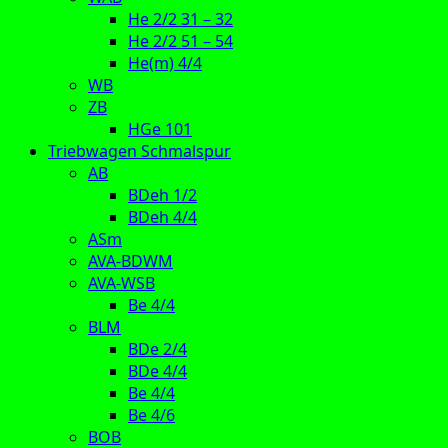
He 2/2 31 – 32
He 2/2 51 – 54
He(m) 4/4
WB
ZB
HGe 101
Triebwagen Schmalspur
AB
BDeh 1/2
BDeh 4/4
ASm
AVA-BDWM
AVA-WSB
Be 4/4
BLM
BDe 2/4
BDe 4/4
Be 4/4
Be 4/6
BOB