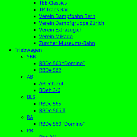
TEE-Classics
TR Trans Rail
Verein Dampfbahn Bern
Verein Dampfgruppe Zürich
Verein Extrazug.ch
Verein Mikado
Zürcher Museums-Bahn
Triebwagen
SBB
RBDe 560 “Domino”
RBDe 562
AB
ABDeh 2/4
BDeh 3/6
BLS
RBDe 565
RBDe 566 II
RA
RBDe 560 “Domino”
RB