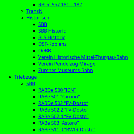
RBDe 567 181 – 182
TransN
Historisch
SBB
SBB Historic
BLS Historic
DSF-Koblenz
OeBB
Verein Historische Mittel-Thurgau-Bahn
Verein Pendelzug Mirage
Zürcher Museums-Bahn
Triebzüge
SBB
RABDe 500 “ICN”
RABe 501 “Giruno”
RABDe 502 “FV-Dosto”
RABe 502.2 “FV-Dosto”
RABe 502.4 “FV-Dosto”
RABe 503 “Astoro”
RABe 511.0 “RV/IR-Dosto”