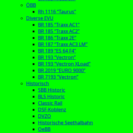
ÖBB
Rh 1116 “Taurus”
Diverse EVU
BR 185 “Traxx AC1”
BR 185 “Traxx AC2”
BR 186 “Traxx 2E”
BR 187 “Traxx AC3 LM”
BR 189 “ES 64 F4”
BR 193 “Vectron”
BR 193 “Vectron XLoad”
BR 2019 “EURO 9000”
BR 7193 “Vectron”
Historisch
SBB Historic
BLS Historic
Classic Rail
DSF-Koblenz
DVZO
Historische Seethalbahn
OeBB