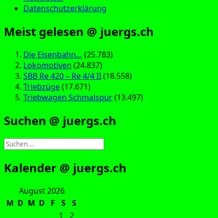
Datenschutzerklärung
Meist gelesen @ juergs.ch
Die Eisenbahn…
(25.783)
Lokomotiven
(24.837)
SBB Re 420 – Re 4/4 II
(18.558)
Triebzüge
(17.671)
Triebwagen Schmalspur
(13.497)
Suchen @ juergs.ch
Suchen
nach:
Kalender @ juergs.ch
August 2026
M
D
M
D
F
S
S
1
2