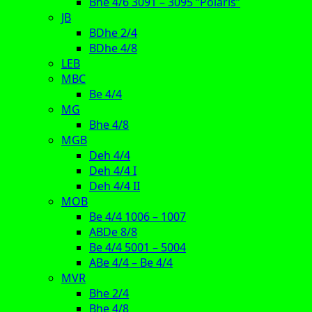
Bhe 4/6 3091 – 3095 “Polaris”
JB
BDhe 2/4
BDhe 4/8
LEB
MBC
Be 4/4
MG
Bhe 4/8
MGB
Deh 4/4
Deh 4/4 I
Deh 4/4 II
MOB
Be 4/4 1006 – 1007
ABDe 8/8
Be 4/4 5001 – 5004
ABe 4/4 – Be 4/4
MVR
Bhe 2/4
Bhe 4/8