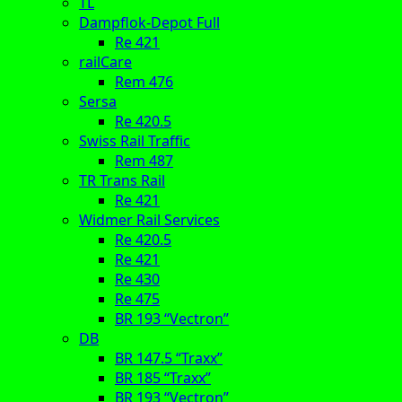
TL
Dampflok-Depot Full
Re 421
railCare
Rem 476
Sersa
Re 420.5
Swiss Rail Traffic
Rem 487
TR Trans Rail
Re 421
Widmer Rail Services
Re 420.5
Re 421
Re 430
Re 475
BR 193 “Vectron”
DB
BR 147.5 “Traxx”
BR 185 “Traxx”
BR 193 “Vectron”