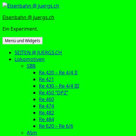
Zum
Inhalt
Eisenbahn @ juergs.ch
springen
Ein Experiment.
Menü und Widgets
SEITEN @ JUERGS.CH
Lokomotiven
SBB
Re 420 – Re 4/4 II
Re 421
Re 430 – Re 4/4 III
Re 450 “DPZ”
Re 460
Re 474
Re 482
Re 484
Re 620 – Re 6/6
ASm