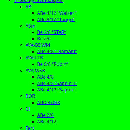
Triebzüge Schmalspur
AB
ABe 4/12 “Walzer”
ABe 8/12 “Tango”
ASm
Be 4/8 “STAR”
Be 2/6
AVA-BDWM
ABe 4/8 “Diamant”
AVA-LTB
Be 6/8 “Rubin”
AVA-WSB
ABe 4/8
ABe 4/8 “Saphir II”
ABe 4/12 “Saphir”
BOB
ABDeh 8/8
CJ
ABe 2/6
ABe 4/12
Fart