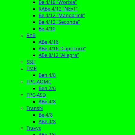
Be 4/10 “Worbla”
RABe 4/12 “NExT”
Be 4/12 “Mandarinli”
Be 4/12 “Seconda”
Be 4/10
RhB
ABe 4/16
ABe 4/16 “Capricorn”
ABe 8/12 “Allegra”
SSIF
TMR
Beh 4/8
TPC-AOMC
Beh 2/6
TPC-ASD
ABe 4/8
TransN
Be 4/8
ABe 4/8
Travys
ABe 2/6