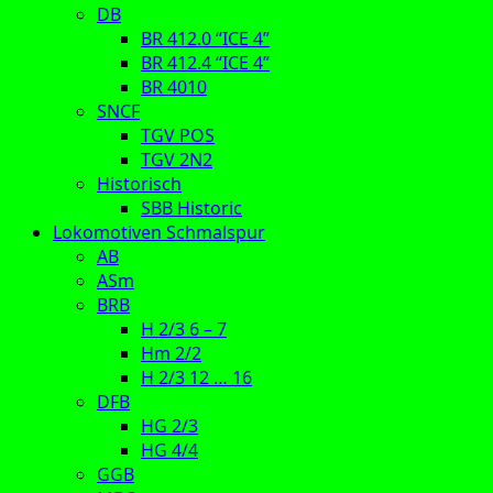
DB
BR 412.0 “ICE 4”
BR 412.4 “ICE 4”
BR 4010
SNCF
TGV POS
TGV 2N2
Historisch
SBB Historic
Lokomotiven Schmalspur
AB
ASm
BRB
H 2/3 6 – 7
Hm 2/2
H 2/3 12 … 16
DFB
HG 2/3
HG 4/4
GGB