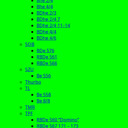
Bhe 2/4
Bhe 4/4
BDhe 2/3
BDhe 2/4 7
BDhe 2/4 11–14
BDhe 4/4
BDhe 4/6
SOB
BDe 576
RBDe 561
RBDe 566
SZU
Be 556
Thurbo
TL
Be 558
Be 8/8
TMR
TPF
RBDe 560 “Domino”
RBDe 567 171 – 173