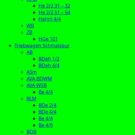
He 2/2 31 – 32
He 2/2 51 – 54
He(m) 4/4
WB
ZB
HGe 101
Triebwagen Schmalspur
AB
BDeh 1/2
BDeh 4/4
ASm
AVA-BDWM
AVA-WSB
Be 4/4
BLM
BDe 2/4
BDe 4/4
Be 4/4
Be 4/6
BOB