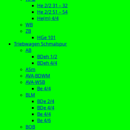
He 2/2 31 – 32
He 2/2 51 – 54
He(m) 4/4
WB
ZB
HGe 101
Triebwagen Schmalspur
AB
BDeh 1/2
BDeh 4/4
ASm
AVA-BDWM
AVA-WSB
Be 4/4
BLM
BDe 2/4
BDe 4/4
Be 4/4
Be 4/6
BOB