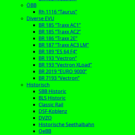
ÖBB
Rh 1116 “Taurus”
Diverse EVU
BR 185 “Traxx AC1”
BR 185 “Traxx AC2”
BR 186 “Traxx 2E”
BR 187 “Traxx AC3 LM”
BR 189 “ES 64 F4”
BR 193 “Vectron”
BR 193 “Vectron XLoad”
BR 2019 “EURO 9000”
BR 7193 “Vectron”
Historisch
SBB Historic
BLS Historic
Classic Rail
DSF-Koblenz
DVZO
Historische Seethalbahn
OeBB