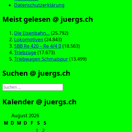
Datenschutzerklärung
Meist gelesen @ juergs.ch
Die Eisenbahn…
(25.792)
Lokomotiven
(24.843)
SBB Re 420 – Re 4/4 II
(18.563)
Triebzüge
(17.673)
Triebwagen Schmalspur
(13.499)
Suchen @ juergs.ch
Suchen
nach:
Kalender @ juergs.ch
August 2026
M
D
M
D
F
S
S
1
2