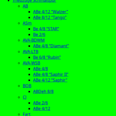
Triebzüge Schmalspur
AB
ABe 4/12 “Walzer”
ABe 8/12 “Tango”
ASm
Be 4/8 “STAR”
Be 2/6
AVA-BDWM
ABe 4/8 “Diamant”
AVA-LTB
Be 6/8 “Rubin”
AVA-WSB
ABe 4/8
ABe 4/8 “Saphir II”
ABe 4/12 “Saphir”
BOB
ABDeh 8/8
CJ
ABe 2/6
ABe 4/12
Fart