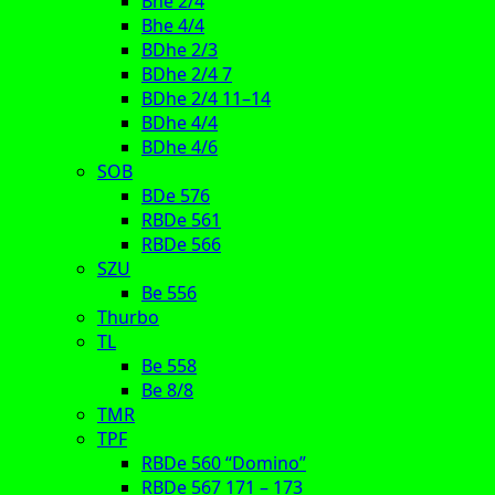
Bhe 2/4
Bhe 4/4
BDhe 2/3
BDhe 2/4 7
BDhe 2/4 11–14
BDhe 4/4
BDhe 4/6
SOB
BDe 576
RBDe 561
RBDe 566
SZU
Be 556
Thurbo
TL
Be 558
Be 8/8
TMR
TPF
RBDe 560 “Domino”
RBDe 567 171 – 173