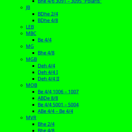
Bhe 4/6 3091 – 3095 “Polaris”
JB
BDhe 2/4
BDhe 4/8
LEB
MBC
Be 4/4
MG
Bhe 4/8
MGB
Deh 4/4
Deh 4/4 I
Deh 4/4 II
MOB
Be 4/4 1006 – 1007
ABDe 8/8
Be 4/4 5001 – 5004
ABe 4/4 – Be 4/4
MVR
Bhe 2/4
Bhe 4/8