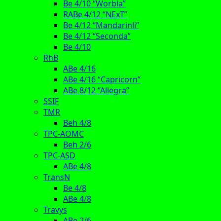
Be 4/10 “Worbla”
RABe 4/12 “NExT”
Be 4/12 “Mandarinli”
Be 4/12 “Seconda”
Be 4/10
RhB
ABe 4/16
ABe 4/16 “Capricorn”
ABe 8/12 “Allegra”
SSIF
TMR
Beh 4/8
TPC-AOMC
Beh 2/6
TPC-ASD
ABe 4/8
TransN
Be 4/8
ABe 4/8
Travys
ABe 2/6