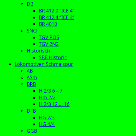
DB
BR 412.0 “ICE 4”
BR 412.4 “ICE 4”
BR 4010
SNCF
TGV POS
TGV 2N2
Historisch
SBB Historic
Lokomotiven Schmalspur
AB
ASm
BRB
H 2/3 6 – 7
Hm 2/2
H 2/3 12 … 16
DFB
HG 2/3
HG 4/4
GGB