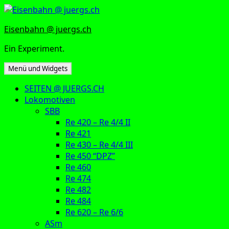
Zum
Inhalt
Eisenbahn @ juergs.ch
springen
Ein Experiment.
Menü und Widgets
SEITEN @ JUERGS.CH
Lokomotiven
SBB
Re 420 – Re 4/4 II
Re 421
Re 430 – Re 4/4 III
Re 450 “DPZ”
Re 460
Re 474
Re 482
Re 484
Re 620 – Re 6/6
ASm