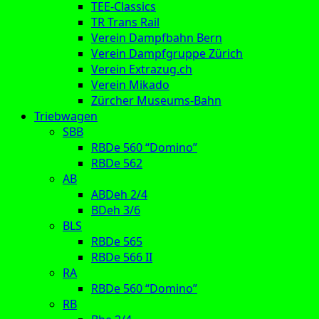
TEE-Classics
TR Trans Rail
Verein Dampfbahn Bern
Verein Dampfgruppe Zürich
Verein Extrazug.ch
Verein Mikado
Zürcher Museums-Bahn
Triebwagen
SBB
RBDe 560 “Domino”
RBDe 562
AB
ABDeh 2/4
BDeh 3/6
BLS
RBDe 565
RBDe 566 II
RA
RBDe 560 “Domino”
RB