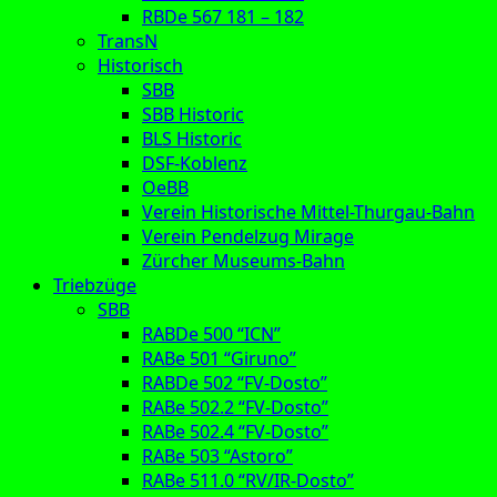
RBDe 567 181 – 182
TransN
Historisch
SBB
SBB Historic
BLS Historic
DSF-Koblenz
OeBB
Verein Historische Mittel-Thurgau-Bahn
Verein Pendelzug Mirage
Zürcher Museums-Bahn
Triebzüge
SBB
RABDe 500 “ICN”
RABe 501 “Giruno”
RABDe 502 “FV-Dosto”
RABe 502.2 “FV-Dosto”
RABe 502.4 “FV-Dosto”
RABe 503 “Astoro”
RABe 511.0 “RV/IR-Dosto”