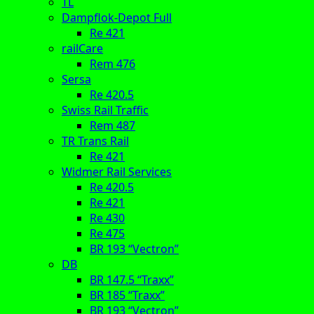
TL
Dampflok-Depot Full
Re 421
railCare
Rem 476
Sersa
Re 420.5
Swiss Rail Traffic
Rem 487
TR Trans Rail
Re 421
Widmer Rail Services
Re 420.5
Re 421
Re 430
Re 475
BR 193 “Vectron”
DB
BR 147.5 “Traxx”
BR 185 “Traxx”
BR 193 “Vectron”