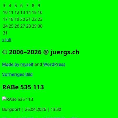
3
4
5
6
7
8
9
10
11
12
13
14
15
16
17
18
19
20
21
22
23
24
25
26
27
28
29
30
31
« Juli
© 2006–2026 @ juergs.ch
Made by mys­elf
and
Word­Press
Vorheriges Bild
RABe 535 113
Burg­dorf | 25.04.2026 | 13:30