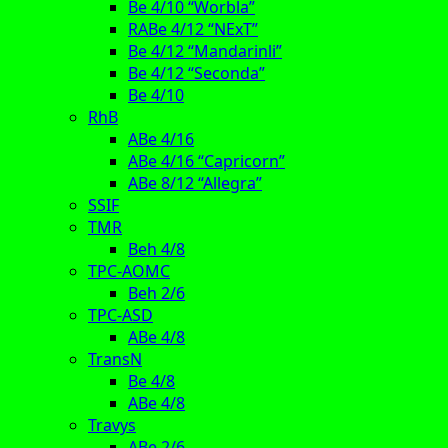
Be 4/10 “Worbla”
RABe 4/12 “NExT”
Be 4/12 “Mandarinli”
Be 4/12 “Seconda”
Be 4/10
RhB
ABe 4/16
ABe 4/16 “Capricorn”
ABe 8/12 “Allegra”
SSIF
TMR
Beh 4/8
TPC-AOMC
Beh 2/6
TPC-ASD
ABe 4/8
TransN
Be 4/8
ABe 4/8
Travys
ABe 2/6