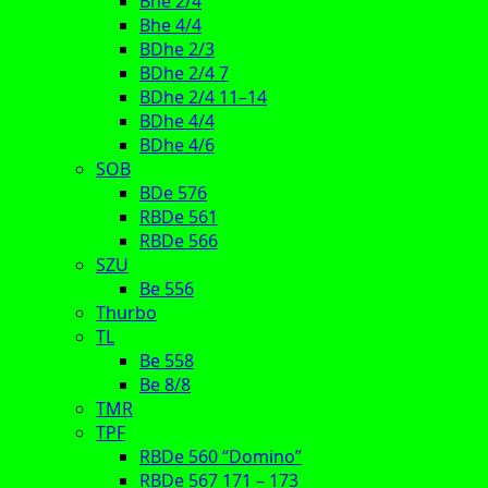
Bhe 2/4
Bhe 4/4
BDhe 2/3
BDhe 2/4 7
BDhe 2/4 11–14
BDhe 4/4
BDhe 4/6
SOB
BDe 576
RBDe 561
RBDe 566
SZU
Be 556
Thurbo
TL
Be 558
Be 8/8
TMR
TPF
RBDe 560 “Domino”
RBDe 567 171 – 173