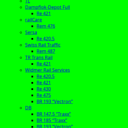
TL
Dampflok-Depot Full
Re 421
railCare
Rem 476
Sersa
Re 420.5
Swiss Rail Traffic
Rem 487
TR Trans Rail
Re 421
Widmer Rail Services
Re 420.5
Re 421
Re 430
Re 475
BR 193 “Vectron”
DB
BR 147.5 “Traxx”
BR 185 “Traxx”
BR 193 “Vectron”