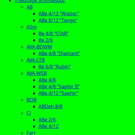
Triebzüge Schmalspur
AB
ABe 4/12 “Walzer”
ABe 8/12 “Tango”
ASm
Be 4/8 “STAR”
Be 2/6
AVA-BDWM
ABe 4/8 “Diamant”
AVA-LTB
Be 6/8 “Rubin”
AVA-WSB
ABe 4/8
ABe 4/8 “Saphir II”
ABe 4/12 “Saphir”
BOB
ABDeh 8/8
CJ
ABe 2/6
ABe 4/12
Fart