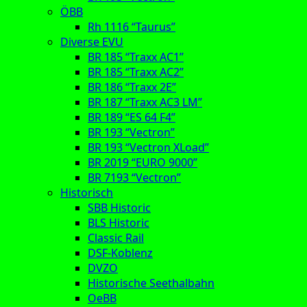
ÖBB
Rh 1116 “Taurus”
Diverse EVU
BR 185 “Traxx AC1”
BR 185 “Traxx AC2”
BR 186 “Traxx 2E”
BR 187 “Traxx AC3 LM”
BR 189 “ES 64 F4”
BR 193 “Vectron”
BR 193 “Vectron XLoad”
BR 2019 “EURO 9000”
BR 7193 “Vectron”
Historisch
SBB Historic
BLS Historic
Classic Rail
DSF-Koblenz
DVZO
Historische Seethalbahn
OeBB