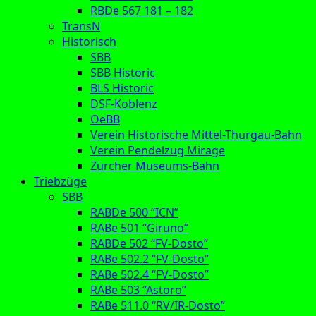
RBDe 567 181 – 182
TransN
Historisch
SBB
SBB Historic
BLS Historic
DSF-Koblenz
OeBB
Verein Historische Mittel-Thurgau-Bahn
Verein Pendelzug Mirage
Zürcher Museums-Bahn
Triebzüge
SBB
RABDe 500 “ICN”
RABe 501 “Giruno”
RABDe 502 “FV-Dosto”
RABe 502.2 “FV-Dosto”
RABe 502.4 “FV-Dosto”
RABe 503 “Astoro”
RABe 511.0 “RV/IR-Dosto”