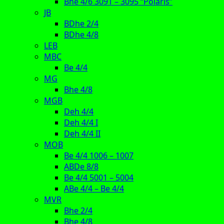
Bhe 4/6 3091 – 3095 “Polaris”
JB
BDhe 2/4
BDhe 4/8
LEB
MBC
Be 4/4
MG
Bhe 4/8
MGB
Deh 4/4
Deh 4/4 I
Deh 4/4 II
MOB
Be 4/4 1006 – 1007
ABDe 8/8
Be 4/4 5001 – 5004
ABe 4/4 – Be 4/4
MVR
Bhe 2/4
Bhe 4/8