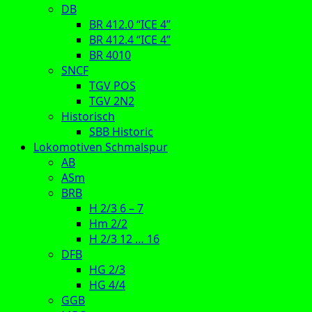
DB
BR 412.0 “ICE 4”
BR 412.4 “ICE 4”
BR 4010
SNCF
TGV POS
TGV 2N2
Historisch
SBB Historic
Lokomotiven Schmalspur
AB
ASm
BRB
H 2/3 6 – 7
Hm 2/2
H 2/3 12 … 16
DFB
HG 2/3
HG 4/4
GGB