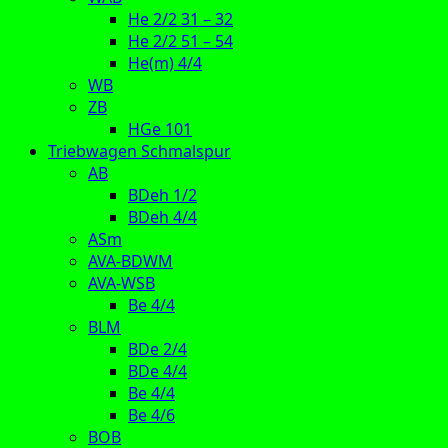
He 2/2 31 – 32
He 2/2 51 – 54
He(m) 4/4
WB
ZB
HGe 101
Triebwagen Schmalspur
AB
BDeh 1/2
BDeh 4/4
ASm
AVA-BDWM
AVA-WSB
Be 4/4
BLM
BDe 2/4
BDe 4/4
Be 4/4
Be 4/6
BOB