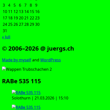
3
4
5
6
7
8
9
10
11
12
13
14
15
16
17
18
19
20
21
22
23
24
25
26
27
28
29
30
31
« Juli
© 2006–2026 @ juergs.ch
Made by mys­elf
and
Word­Press
RABe 535 115
Solo­thurn | 21.03.2026 | 15:10