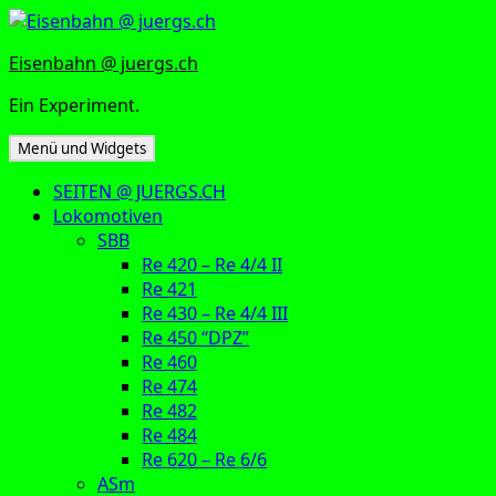
Zum
Inhalt
Eisenbahn @ juergs.ch
springen
Ein Experiment.
Menü und Widgets
SEITEN @ JUERGS.CH
Lokomotiven
SBB
Re 420 – Re 4/4 II
Re 421
Re 430 – Re 4/4 III
Re 450 “DPZ”
Re 460
Re 474
Re 482
Re 484
Re 620 – Re 6/6
ASm