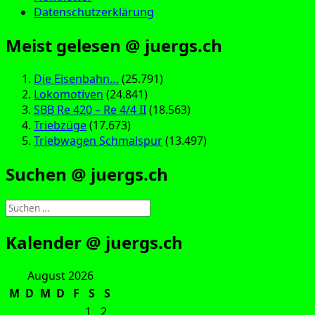
Datenschutzerklärung
Meist gelesen @ juergs.ch
Die Eisenbahn…
(25.791)
Lokomotiven
(24.841)
SBB Re 420 – Re 4/4 II
(18.563)
Triebzüge
(17.673)
Triebwagen Schmalspur
(13.497)
Suchen @ juergs.ch
Suchen
nach:
Kalender @ juergs.ch
August 2026
M
D
M
D
F
S
S
1
2