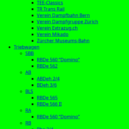
TEE-Classics
TR Trans Rail
Verein Dampfbahn Bern
Verein Dampfgruppe Zürich
Verein Extrazug.ch
Verein Mikado
Zürcher Museums-Bahn
Triebwagen
SBB
RBDe 560 “Domino”
RBDe 562
AB
ABDeh 2/4
BDeh 3/6
BLS
RBDe 565
RBDe 566 II
RA
RBDe 560 “Domino”
RB