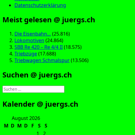
Datenschutzerklärung
Meist gelesen @ juergs.ch
Die Eisenbahn…
(25.816)
Lokomotiven
(24.864)
SBB Re 420 – Re 4/4 II
(18.575)
Triebzüge
(17.688)
Triebwagen Schmalspur
(13.506)
Suchen @ juergs.ch
Suchen
nach:
Kalender @ juergs.ch
August 2026
M
D
M
D
F
S
S
1
2