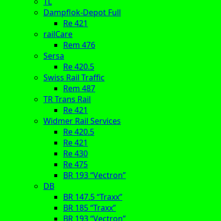
TL
Dampflok-Depot Full
Re 421
railCare
Rem 476
Sersa
Re 420.5
Swiss Rail Traffic
Rem 487
TR Trans Rail
Re 421
Widmer Rail Services
Re 420.5
Re 421
Re 430
Re 475
BR 193 “Vectron”
DB
BR 147.5 “Traxx”
BR 185 “Traxx”
BR 193 “Vectron”