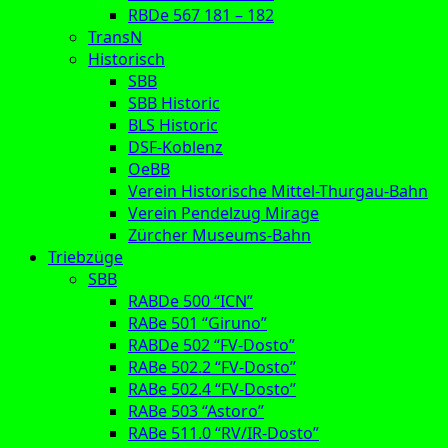
RBDe 567 181 – 182
TransN
Historisch
SBB
SBB Historic
BLS Historic
DSF-Koblenz
OeBB
Verein Historische Mittel-Thurgau-Bahn
Verein Pendelzug Mirage
Zürcher Museums-Bahn
Triebzüge
SBB
RABDe 500 “ICN”
RABe 501 “Giruno”
RABDe 502 “FV-Dosto”
RABe 502.2 “FV-Dosto”
RABe 502.4 “FV-Dosto”
RABe 503 “Astoro”
RABe 511.0 “RV/IR-Dosto”