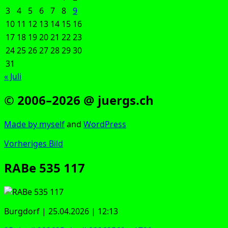
3
4
5
6
7
8
9
10
11
12
13
14
15
16
17
18
19
20
21
22
23
24
25
26
27
28
29
30
31
« Juli
© 2006–2026 @ juergs.ch
Made by mys­elf
and
Word­Press
Vorheriges Bild
RABe 535 117
Burg­dorf | 25.04.2026 | 12:13