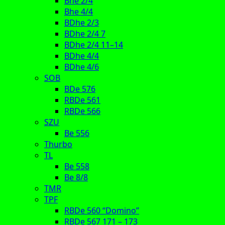
Bhe 2/4
Bhe 4/4
BDhe 2/3
BDhe 2/4 7
BDhe 2/4 11–14
BDhe 4/4
BDhe 4/6
SOB
BDe 576
RBDe 561
RBDe 566
SZU
Be 556
Thurbo
TL
Be 558
Be 8/8
TMR
TPF
RBDe 560 “Domino”
RBDe 567 171 – 173