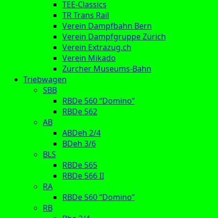
TEE-Classics
TR Trans Rail
Verein Dampfbahn Bern
Verein Dampfgruppe Zürich
Verein Extrazug.ch
Verein Mikado
Zürcher Museums-Bahn
Triebwagen
SBB
RBDe 560 “Domino”
RBDe 562
AB
ABDeh 2/4
BDeh 3/6
BLS
RBDe 565
RBDe 566 II
RA
RBDe 560 “Domino”
RB