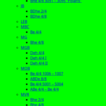
Bhe 4/6 3091 – 3095 “Polaris”
JB
BDhe 2/4
BDhe 4/8
LEB
MBC
Be 4/4
MG
Bhe 4/8
MGB
Deh 4/4
Deh 4/4 I
Deh 4/4 II
MOB
Be 4/4 1006 – 1007
ABDe 8/8
Be 4/4 5001 – 5004
ABe 4/4 – Be 4/4
MVR
Bhe 2/4
Bhe 4/8