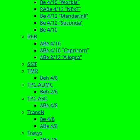
Be 4/10 “Worbla”
RABe 4/12 “NExT”
Be 4/12 “Mandarinli”
Be 4/12 “Seconda”
Be 4/10
RhB
ABe 4/16
ABe 4/16 “Capricorn”
ABe 8/12 “Allegra”
SSIF
TMR
Beh 4/8
TPC-AOMC
Beh 2/6
TPC-ASD
ABe 4/8
TransN
Be 4/8
ABe 4/8
Travys
ABe 2/6