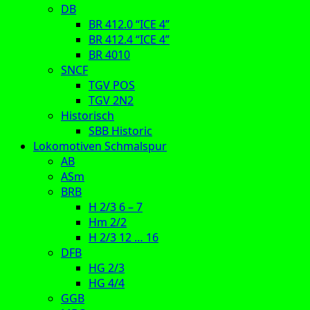
DB
BR 412.0 “ICE 4”
BR 412.4 “ICE 4”
BR 4010
SNCF
TGV POS
TGV 2N2
Historisch
SBB Historic
Lokomotiven Schmalspur
AB
ASm
BRB
H 2/3 6 – 7
Hm 2/2
H 2/3 12 … 16
DFB
HG 2/3
HG 4/4
GGB