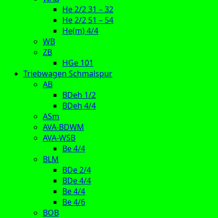
He 2/2 31 – 32
He 2/2 51 – 54
He(m) 4/4
WB
ZB
HGe 101
Triebwagen Schmalspur
AB
BDeh 1/2
BDeh 4/4
ASm
AVA-BDWM
AVA-WSB
Be 4/4
BLM
BDe 2/4
BDe 4/4
Be 4/4
Be 4/6
BOB