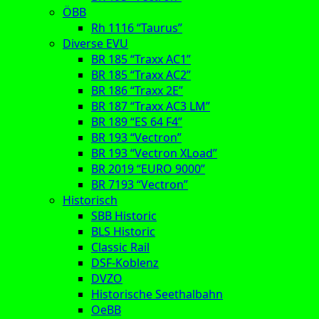
ÖBB
Rh 1116 “Taurus”
Diverse EVU
BR 185 “Traxx AC1”
BR 185 “Traxx AC2”
BR 186 “Traxx 2E”
BR 187 “Traxx AC3 LM”
BR 189 “ES 64 F4”
BR 193 “Vectron”
BR 193 “Vectron XLoad”
BR 2019 “EURO 9000”
BR 7193 “Vectron”
Historisch
SBB Historic
BLS Historic
Classic Rail
DSF-Koblenz
DVZO
Historische Seethalbahn
OeBB