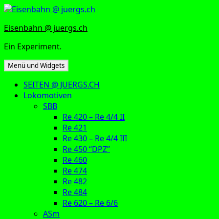
Zum
Inhalt
Eisenbahn @ juergs.ch
springen
Ein Experiment.
Menü und Widgets
SEITEN @ JUERGS.CH
Lokomotiven
SBB
Re 420 – Re 4/4 II
Re 421
Re 430 – Re 4/4 III
Re 450 “DPZ”
Re 460
Re 474
Re 482
Re 484
Re 620 – Re 6/6
ASm