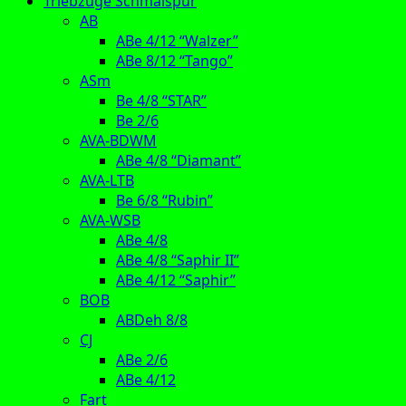
Triebzüge Schmalspur
AB
ABe 4/12 “Walzer”
ABe 8/12 “Tango”
ASm
Be 4/8 “STAR”
Be 2/6
AVA-BDWM
ABe 4/8 “Diamant”
AVA-LTB
Be 6/8 “Rubin”
AVA-WSB
ABe 4/8
ABe 4/8 “Saphir II”
ABe 4/12 “Saphir”
BOB
ABDeh 8/8
CJ
ABe 2/6
ABe 4/12
Fart