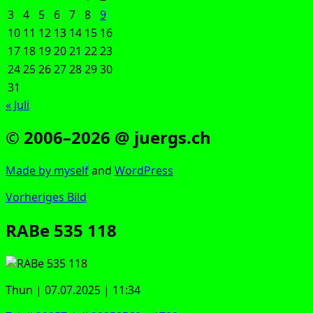
3
4
5
6
7
8
9
10
11
12
13
14
15
16
17
18
19
20
21
22
23
24
25
26
27
28
29
30
31
« Juli
© 2006–2026 @ juergs.ch
Made by mys­elf
and
Word­Press
Vorheriges Bild
RABe 535 118
Thun | 07.07.2025 | 11:34