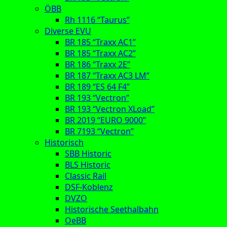
ÖBB
Rh 1116 “Taurus”
Diverse EVU
BR 185 “Traxx AC1”
BR 185 “Traxx AC2”
BR 186 “Traxx 2E”
BR 187 “Traxx AC3 LM”
BR 189 “ES 64 F4”
BR 193 “Vectron”
BR 193 “Vectron XLoad”
BR 2019 “EURO 9000”
BR 7193 “Vectron”
Historisch
SBB Historic
BLS Historic
Classic Rail
DSF-Koblenz
DVZO
Historische Seethalbahn
OeBB