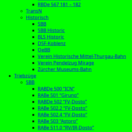
RBDe 567 181 – 182
TransN
Historisch
SBB
SBB Historic
BLS Historic
DSF-Koblenz
OeBB
Verein Historische Mittel-Thurgau-Bahn
Verein Pendelzug Mirage
Zürcher Museums-Bahn
Triebzüge
SBB
RABDe 500 “ICN”
RABe 501 “Giruno”
RABDe 502 “FV-Dosto”
RABe 502.2 “FV-Dosto”
RABe 502.4 “FV-Dosto”
RABe 503 “Astoro”
RABe 511.0 “RV/IR-Dosto”