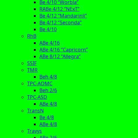
Be 4/10 “Worbla”
RABe 4/12 “NExT”
Be 4/12 “Mandarinli”
Be 4/12 “Seconda”
Be 4/10
RhB
ABe 4/16
ABe 4/16 “Capricorn”
ABe 8/12 “Allegra”
SSIF
TMR
Beh 4/8
TPC-AOMC
Beh 2/6
TPC-ASD
ABe 4/8
TransN
Be 4/8
ABe 4/8
Travys
ABe 2/6