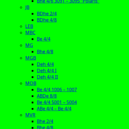
Bhe 4/6 3091 – 3095 “Polaris”
JB
BDhe 2/4
BDhe 4/8
LEB
MBC
Be 4/4
MG
Bhe 4/8
MGB
Deh 4/4
Deh 4/4 I
Deh 4/4 II
MOB
Be 4/4 1006 – 1007
ABDe 8/8
Be 4/4 5001 – 5004
ABe 4/4 – Be 4/4
MVR
Bhe 2/4
Bhe 4/8