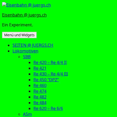
Zum
Inhalt
Eisenbahn @ juergs.ch
springen
Ein Experiment.
Menü und Widgets
SEITEN @ JUERGS.CH
Lokomotiven
SBB
Re 420 – Re 4/4 II
Re 421
Re 430 – Re 4/4 III
Re 450 “DPZ”
Re 460
Re 474
Re 482
Re 484
Re 620 – Re 6/6
ASm