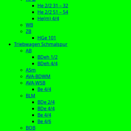
He 2/2 31 – 32
He 2/2 51 – 54
He(m) 4/4
WB
ZB
HGe 101
Triebwagen Schmalspur
AB
BDeh 1/2
BDeh 4/4
ASm
AVA-BDWM
AVA-WSB
Be 4/4
BLM
BDe 2/4
BDe 4/4
Be 4/4
Be 4/6
BOB