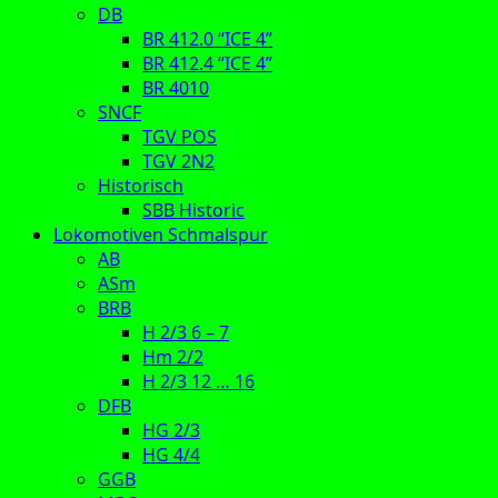
DB
BR 412.0 “ICE 4”
BR 412.4 “ICE 4”
BR 4010
SNCF
TGV POS
TGV 2N2
Historisch
SBB Historic
Lokomotiven Schmalspur
AB
ASm
BRB
H 2/3 6 – 7
Hm 2/2
H 2/3 12 … 16
DFB
HG 2/3
HG 4/4
GGB