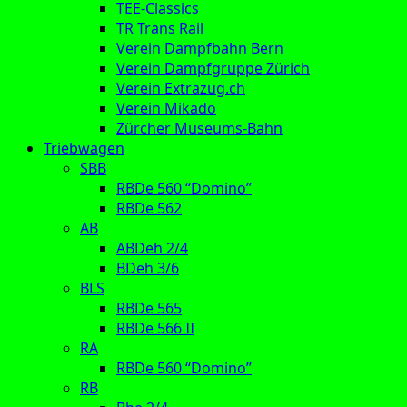
TEE-Classics
TR Trans Rail
Verein Dampfbahn Bern
Verein Dampfgruppe Zürich
Verein Extrazug.ch
Verein Mikado
Zürcher Museums-Bahn
Triebwagen
SBB
RBDe 560 “Domino”
RBDe 562
AB
ABDeh 2/4
BDeh 3/6
BLS
RBDe 565
RBDe 566 II
RA
RBDe 560 “Domino”
RB