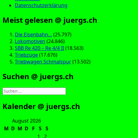
Datenschutzerklärung
Meist gelesen @ juergs.ch
Die Eisenbahn…
(25.797)
Lokomotiven
(24.846)
SBB Re 420 – Re 4/4 II
(18.563)
Triebzüge
(17.676)
Triebwagen Schmalspur
(13.502)
Suchen @ juergs.ch
Suchen
nach:
Kalender @ juergs.ch
August 2026
M
D
M
D
F
S
S
1
2