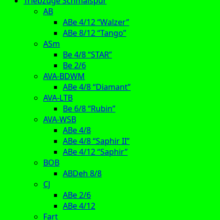
Triebzüge Schmalspur
AB
ABe 4/12 “Walzer”
ABe 8/12 “Tango”
ASm
Be 4/8 “STAR”
Be 2/6
AVA-BDWM
ABe 4/8 “Diamant”
AVA-LTB
Be 6/8 “Rubin”
AVA-WSB
ABe 4/8
ABe 4/8 “Saphir II”
ABe 4/12 “Saphir”
BOB
ABDeh 8/8
CJ
ABe 2/6
ABe 4/12
Fart