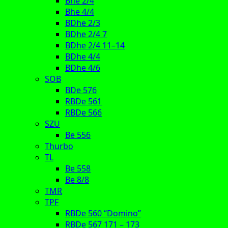
Bhe 2/4
Bhe 4/4
BDhe 2/3
BDhe 2/4 7
BDhe 2/4 11–14
BDhe 4/4
BDhe 4/6
SOB
BDe 576
RBDe 561
RBDe 566
SZU
Be 556
Thurbo
TL
Be 558
Be 8/8
TMR
TPF
RBDe 560 “Domino”
RBDe 567 171 – 173