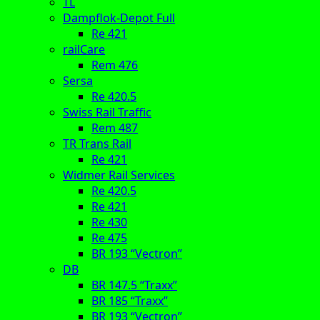
TL
Dampflok-Depot Full
Re 421
railCare
Rem 476
Sersa
Re 420.5
Swiss Rail Traffic
Rem 487
TR Trans Rail
Re 421
Widmer Rail Services
Re 420.5
Re 421
Re 430
Re 475
BR 193 “Vectron”
DB
BR 147.5 “Traxx”
BR 185 “Traxx”
BR 193 “Vectron”