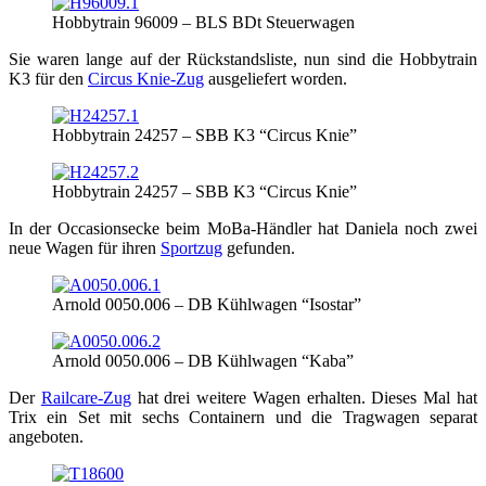
Hob­by­train 96009 – BLS BDt Steuerwagen
Sie waren lan­ge auf der Rück­stands­lis­te, nun sind die Hob­by­train
K3 für den
Cir­cus Knie-Zug
aus­ge­lie­fert worden.
Hob­by­train 24257 – SBB K3 “Cir­cus Knie”
Hob­by­train 24257 – SBB K3 “Cir­cus Knie”
In der Occa­si­ons­e­cke beim MoBa-Händ­ler hat Danie­la noch zwei
neue Wagen für ihren
Sport­zug
gefunden.
Arnold 0050.006 – DB Kühl­wa­gen “Iso­star”
Arnold 0050.006 – DB Kühl­wa­gen “Kaba”
Der
Rail­ca­re-Zug
hat drei wei­te­re Wagen erhal­ten. Die­ses Mal hat
Trix ein Set mit sechs Con­tai­nern und die Trag­wa­gen sepa­rat
angeboten.