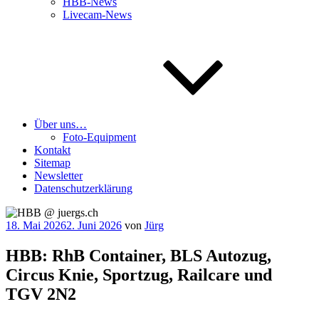
HBB-News
Livecam-News
Über uns…
Foto-Equipment
Kontakt
Sitemap
Newsletter
Datenschutzerklärung
Veröffentlicht
18. Mai 2026
2. Juni 2026
von
Jürg
am
HBB: RhB Container, BLS Autozug,
Circus Knie, Sportzug, Railcare und
TGV 2N2