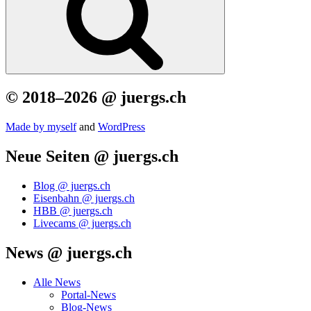
© 2018–2026 @ juergs.ch
Made by mys­elf
and
Word­Press
Neue Seiten @ juergs.ch
Blog @ juergs.ch
Eisenbahn @ juergs.ch
HBB @ juergs.ch
Livecams @ juergs.ch
News @ juergs.ch
Alle News
Portal-News
Blog-News