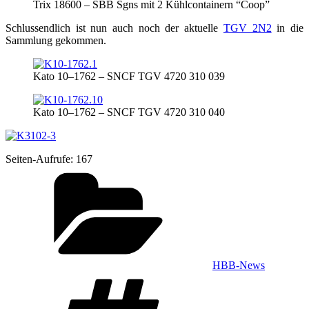
Trix 18600 – SBB Sgns mit 2 Kühl­con­tai­nern “Coop”
Schluss­end­lich ist nun auch noch der aktu­el­le
TGV 2N2
in die
Samm­lung gekommen.
Kato 10–1762 – SNCF TGV 4720 310 039
Kato 10–1762 – SNCF TGV 4720 310 040
Sei­ten-Auf­ru­fe:
167
Kategorien
HBB-News
Schlagwörter