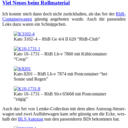
Viel Neues beim Rollmaterial
Ich konn­te mich dann doch nicht zurück­hal­ten, als das Set der
RhB-
Con­tai­ner­wa­gen
güns­tig ange­bo­ten wur­de. Auch die pas­sen­den
Loks dazu waren ein Schnäppchen.
Kato 3102–4 – RhB Ge 4/4 II 620 “RhB-Club”
Kato 10–1731 – RhB Lb‑v 7860 mit Kühl­con­tai­ner
“Coop”
Kato 8201 – RhB Lb‑v 7874 mit Post­con­tai­ner “bei
Son­ne und Regen”
Kato 10–1731 – RhB Sb‑t 65668 mit Post­con­tai­ner
“zügig”
Auch das Set von Lem­ke-Coll­ec­tion mit dem alten Auto­zug-Steu­er­
wa­gen und zwei Auf­fahr­wa­gen kam sehr güns­tig um die Ecke, wes­
halb der
BLS Auto­zug
nun den pas­sen­de­ren BDt bekom­men hat.