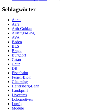
Schlagwörter
Aarau
Aare
Arth-Goldau
Ausflugs-Blog
AVA
Baden
BLS
Brugg
Burgdorf
Catan
Chur
DB
Eisenbahn
Ferien-Blog
Güterzüge
Heitersberg-Bahn
Landquart
Livecams
Lokomotiven
Lupfig
Module