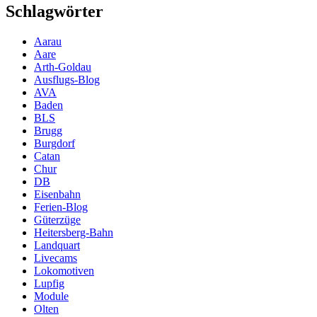
Schlagwörter
Aarau
Aare
Arth-Goldau
Ausflugs-Blog
AVA
Baden
BLS
Brugg
Burgdorf
Catan
Chur
DB
Eisenbahn
Ferien-Blog
Güterzüge
Heitersberg-Bahn
Landquart
Livecams
Lokomotiven
Lupfig
Module
Olten