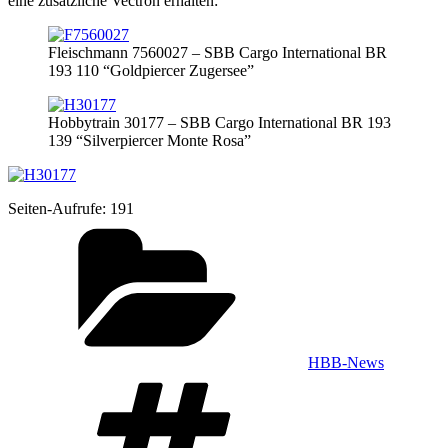
eine zusätz­li­che Vec­tron erhalten:
Fleisch­mann 7560027 – SBB Car­go Inter­na­tio­nal BR
193 110 “Gold­pier­cer Zugersee”
Hob­by­train 30177 – SBB Car­go Inter­na­tio­nal BR 193
139 “Sil­ver­pier­cer Mon­te Rosa”
Sei­ten-Auf­ru­fe:
191
Kategorien
HBB-News
Schlagwörter