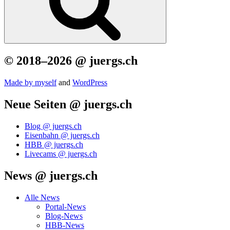
© 2018–2026 @ juergs.ch
Made by mys­elf
and
Word­Press
Neue Seiten @ juergs.ch
Blog @ juergs.ch
Eisenbahn @ juergs.ch
HBB @ juergs.ch
Livecams @ juergs.ch
News @ juergs.ch
Alle News
Portal-News
Blog-News
HBB-News