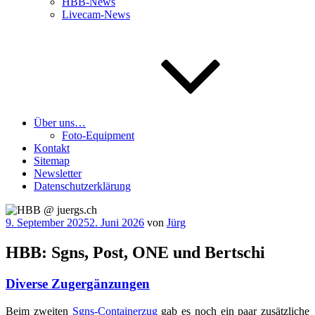
HBB-News
Livecam-News
Über uns…
Foto-Equipment
Kontakt
Sitemap
Newsletter
Datenschutzerklärung
Veröffentlicht
9. September 2025
2. Juni 2026
von
Jürg
am
HBB: Sgns, Post, ONE und Bertschi
Diverse Zugergänzungen
Beim zwei­ten
Sgns-Con­tai­ner­zug
gab es noch ein paar zusätz­li­che