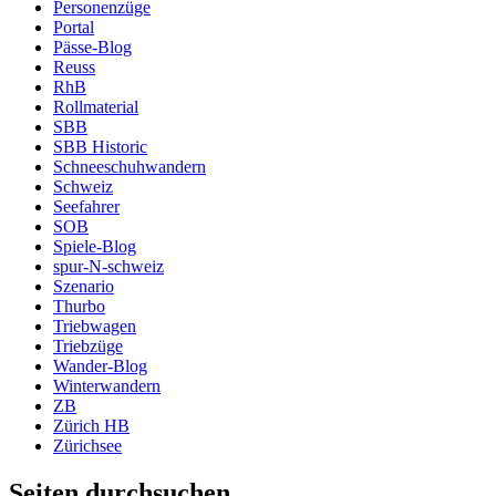
Personenzüge
Portal
Pässe-Blog
Reuss
RhB
Rollmaterial
SBB
SBB Historic
Schneeschuhwandern
Schweiz
Seefahrer
SOB
Spiele-Blog
spur-N-schweiz
Szenario
Thurbo
Triebwagen
Triebzüge
Wander-Blog
Winterwandern
ZB
Zürich HB
Zürichsee
Seiten durchsuchen