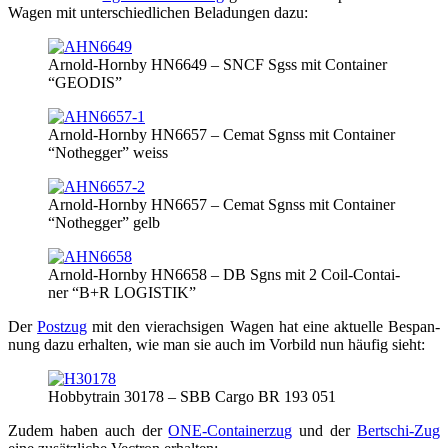
Wagen mit unter­schied­li­chen Bela­dun­gen dazu:
Arnold-Horn­by HN6649 – SNCF Sgss mit Con­tai­ner
“GEODIS”
Arnold-Horn­by HN6657 – Cemat Sgnss mit Con­tai­ner
“Not­heg­ger” weiss
Arnold-Horn­by HN6657 – Cemat Sgnss mit Con­tai­ner
“Not­heg­ger” gelb
Arnold-Horn­by HN6658 – DB Sgns mit 2 Coil-Con­tai­
ner “B+R LOGISTIK”
Der
Post­zug
mit den vier­ach­si­gen Wagen hat eine aktu­el­le Bespan­
nung dazu erhal­ten, wie man sie auch im Vor­bild nun häu­fig sieht:
Hob­by­train 30178 – SBB Car­go BR 193 051
Zudem haben auch der
ONE-Con­tai­ner­zug
und der
Bert­schi-Zug