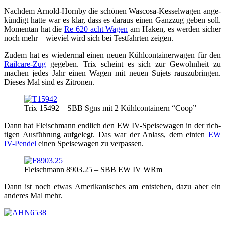
Nach­dem Arnold-Horn­by die schö­nen Was­co­sa-Kes­sel­wa­gen ange­
kün­digt hat­te war es klar, dass es dar­aus einen Ganz­zug geben soll.
Momen­tan hat die
Re 620 acht Wagen
am Haken, es wer­den sicher
noch mehr – wie­viel wird sich bei Test­fahr­ten zeigen.
Zudem hat es wie­der­mal einen neu­en Kühl­con­tai­ner­wa­gen für den
Rail­ca­re-Zug
gege­ben. Trix scheint es sich zur Gewohn­heit zu
machen jedes Jahr einen Wagen mit neu­en Sujets raus­zu­brin­gen.
Die­ses Mal sind es Zitronen.
Trix 15492 – SBB Sgns mit 2 Kühl­con­tai­nern “Coop”
Dann hat Fleisch­mann end­lich den EW IV-Spei­se­wa­gen in der rich­
ti­gen Aus­füh­rung auf­ge­legt. Das war der Anlass, dem ein­ten
EW
IV-Pen­del
einen Spei­se­wa­gen zu verpassen.
Fleisch­mann 8903.25 – SBB EW IV WRm
Dann ist noch etwas Ame­ri­ka­ni­sches am ent­ste­hen, dazu aber ein
ande­res Mal mehr.