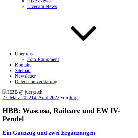
HBB-News
Livecam-News
Über uns…
Foto-Equipment
Kontakt
Sitemap
Newsletter
Datenschutzerklärung
Veröffentlicht
27. März 2022
14. April 2022
von
Jürg
am
HBB: Wascosa, Railcare und EW IV-
Pendel
Ein Ganzzug und zwei Ergänzungen