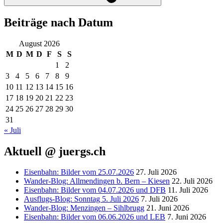
Beiträge nach Datum
August 2026
M
D
M
D
F
S
S
1
2
3
4
5
6
7
8
9
10
11
12
13
14
15
16
17
18
19
20
21
22
23
24
25
26
27
28
29
30
31
« Juli
Aktuell @ juergs.ch
Eisenbahn: Bilder vom 25.07.2026
27. Juli 2026
Wander-Blog: Allmendingen b. Bern – Kiesen
22. Juli 2026
Eisenbahn: Bilder vom 04.07.2026 und DFB
11. Juli 2026
Ausflugs-Blog: Sonntag 5. Juli 2026
7. Juli 2026
Wander-Blog: Menzingen – Sihlbrugg
21. Juni 2026
Eisenbahn: Bilder vom 06.06.2026 und LEB
7. Juni 2026