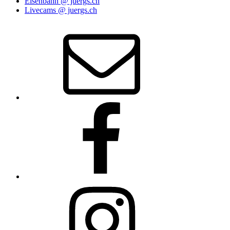
Eisenbahn @ juergs.ch
Livecams @ juergs.ch
E‑Mail
Facebook
Instagram