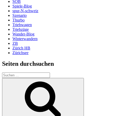
SOB
Spiele-Blog
spur-N-schweiz
Szenario
Thurbo
Triebwagen
Triebzüge
Wander-Blog
Winterwandern
ZB
Zürich HB
Zürichsee
Seiten durchsuchen
Suchen
nach:
Suchen