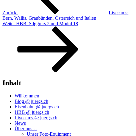
Zurück
Livecams:
Bern, Wallis, Graubünden, Österreich und Italien
Nächster
Weiter
HBB: Sdggmrs 2 und Modul 18
Beitrag
Inhalt
Willkommen
Blog @ juergs.ch
Eisenbahn @ juergs.ch
HBB @ juergs.ch
Livecams @ juergs.ch
News
Über uns…
Unser Foto-Equipment