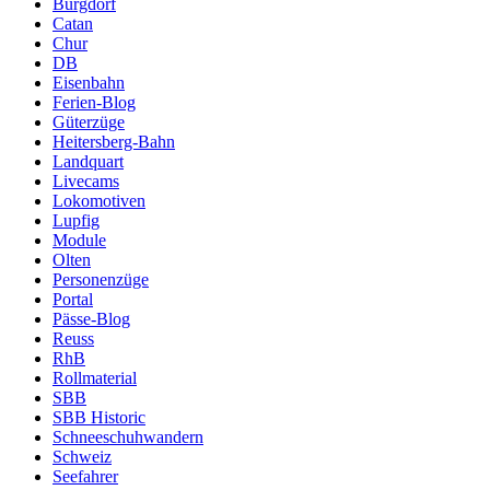
Burgdorf
Catan
Chur
DB
Eisenbahn
Ferien-Blog
Güterzüge
Heitersberg-Bahn
Landquart
Livecams
Lokomotiven
Lupfig
Module
Olten
Personenzüge
Portal
Pässe-Blog
Reuss
RhB
Rollmaterial
SBB
SBB Historic
Schneeschuhwandern
Schweiz
Seefahrer