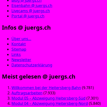
Blog @ juergs.ch
Eisenbahn @ juergs.ch
Livecams @ juergs.ch
Portal @ juergs.ch
Infos @ juergs.ch
Über uns…
Kontakt
Sitemap
Links
Newsletter
Datenschutzerklärung
Meist gelesen @ juergs.ch
Willkommen bei der Heitersberg-Bahn
(9.781)
Auftragsarbeiten
(7.933)
Modul 05 – Abzweigung Heitersberg-Süd
(7.301)
Modul 04 – Abzweigung Heitersberg-Nord
(5.840)