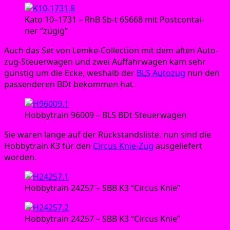
Kato 10–1731 – RhB Sb‑t 65668 mit Post­con­tai­
ner “zügig”
Auch das Set von Lem­ke-Coll­ec­tion mit dem alten Auto­
zug-Steu­er­wa­gen und zwei Auf­fahr­wa­gen kam sehr
güns­tig um die Ecke, wes­halb der
BLS Auto­zug
nun den
pas­sen­de­ren BDt bekom­men hat.
Hob­by­train 96009 – BLS BDt Steuerwagen
Sie waren lan­ge auf der Rück­stands­lis­te, nun sind die
Hob­by­train K3 für den
Cir­cus Knie-Zug
aus­ge­lie­fert
worden.
Hob­by­train 24257 – SBB K3 “Cir­cus Knie”
Hob­by­train 24257 – SBB K3 “Cir­cus Knie”