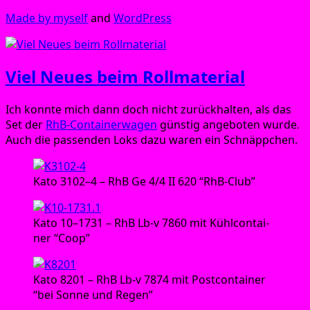
Made by mys­elf
and
Word­Press
Viel Neues beim Rollmaterial
Ich konn­te mich dann doch nicht zurück­hal­ten, als das
Set der
RhB-Con­tai­ner­wa­gen
güns­tig ange­bo­ten wur­de.
Auch die pas­sen­den Loks dazu waren ein Schnäppchen.
Kato 3102–4 – RhB Ge 4/4 II 620 “RhB-Club”
Kato 10–1731 – RhB Lb‑v 7860 mit Kühl­con­tai­
ner “Coop”
Kato 8201 – RhB Lb‑v 7874 mit Post­con­tai­ner
“bei Son­ne und Regen”