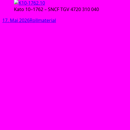
Kato 10–1762 – SNCF TGV 4720 310 040
Veröffentlicht
Kategorien
17. Mai 2026
Rollmaterial
am