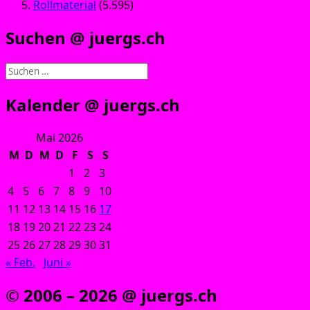
Rollmaterial
(5.595)
Suchen @ juergs.ch
Suchen
nach:
Kalender @ juergs.ch
Mai 2026
M
D
M
D
F
S
S
1
2
3
4
5
6
7
8
9
10
11
12
13
14
15
16
17
18
19
20
21
22
23
24
25
26
27
28
29
30
31
« Feb.
Juni »
© 2006 – 2026 @ juergs.ch