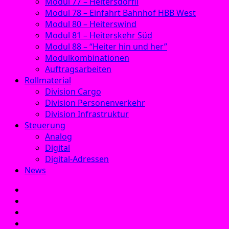
Modul 77 – Heitersdörfli
Modul 78 – Einfahrt Bahnhof HBB West
Modul 80 – Heiterswind
Modul 81 – Heiterskehr Süd
Modul 88 – “Heiter hin und her”
Modulkombinationen
Auftragsarbeiten
Rollmaterial
Division Cargo
Division Personenverkehr
Division Infrastruktur
Steuerung
Analog
Digital
Digital-Adressen
News
E‑Mail
Facebook
Instagram
YouTube