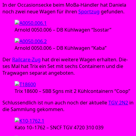
In der Occa­si­ons­e­cke beim MoBa-Händ­ler hat Danie­la
noch zwei neue Wagen für ihren
Sport­zug
gefunden.
Arnold 0050.006 – DB Kühl­wa­gen “Iso­star”
Arnold 0050.006 – DB Kühl­wa­gen “Kaba”
Der
Rail­ca­re-Zug
hat drei wei­te­re Wagen erhal­ten. Die­
ses Mal hat Trix ein Set mit sechs Con­tai­nern und die
Trag­wa­gen sepa­rat angeboten.
Trix 18600 – SBB Sgns mit 2 Kühl­con­tai­nern “Coop”
Schluss­end­lich ist nun auch noch der aktu­el­le
TGV 2N2
in
die Samm­lung gekommen.
Kato 10–1762 – SNCF TGV 4720 310 039