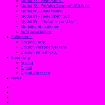
Modul 77 – Heitersdörfli
Modul 78 – Einfahrt Bahnhof HBB West
Modul 80 – Heiterswind
Modul 81 – Heiterskehr Süd
Modul 88 – “Heiter hin und her”
Modulkombinationen
Auftragsarbeiten
Rollmaterial
Division Cargo
Division Personenverkehr
Division Infrastruktur
Steuerung
Analog
Digital
Digital-Adressen
News
E‑Mail
Facebook
Instagram
YouTube