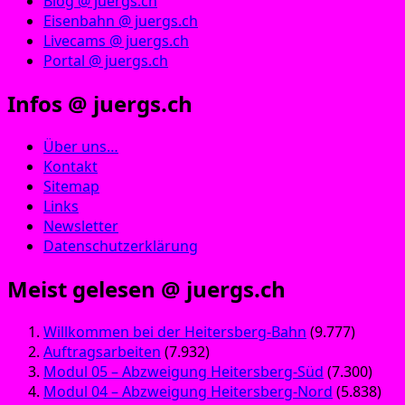
Blog @ juergs.ch
Eisenbahn @ juergs.ch
Livecams @ juergs.ch
Portal @ juergs.ch
Infos @ juergs.ch
Über uns…
Kontakt
Sitemap
Links
Newsletter
Datenschutzerklärung
Meist gelesen @ juergs.ch
Willkommen bei der Heitersberg-Bahn
(9.777)
Auftragsarbeiten
(7.932)
Modul 05 – Abzweigung Heitersberg-Süd
(7.300)
Modul 04 – Abzweigung Heitersberg-Nord
(5.838)