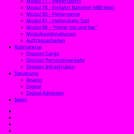
Modul 77 – Heitersdörfli
Modul 78 – Einfahrt Bahnhof HBB West
Modul 80 – Heiterswind
Modul 81 – Heiterskehr Süd
Modul 88 – “Heiter hin und her”
Modulkombinationen
Auftragsarbeiten
Rollmaterial
Division Cargo
Division Personenverkehr
Division Infrastruktur
Steuerung
Analog
Digital
Digital-Adressen
News
E‑Mail
Facebook
Instagram
YouTube