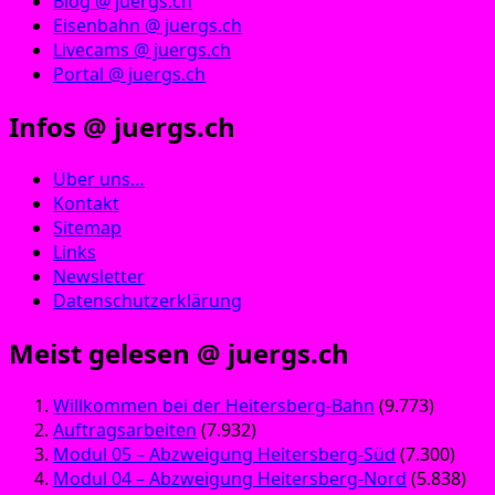
Blog @ juergs.ch
Eisenbahn @ juergs.ch
Livecams @ juergs.ch
Portal @ juergs.ch
Infos @ juergs.ch
Über uns…
Kontakt
Sitemap
Links
Newsletter
Datenschutzerklärung
Meist gelesen @ juergs.ch
Willkommen bei der Heitersberg-Bahn
(9.773)
Auftragsarbeiten
(7.932)
Modul 05 – Abzweigung Heitersberg-Süd
(7.300)
Modul 04 – Abzweigung Heitersberg-Nord
(5.838)