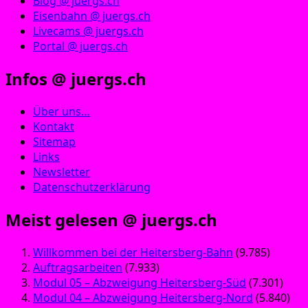
Blog @ juergs.ch
Eisenbahn @ juergs.ch
Livecams @ juergs.ch
Portal @ juergs.ch
Infos @ juergs.ch
Über uns…
Kontakt
Sitemap
Links
Newsletter
Datenschutzerklärung
Meist gelesen @ juergs.ch
Willkommen bei der Heitersberg-Bahn
(9.785)
Auftragsarbeiten
(7.933)
Modul 05 – Abzweigung Heitersberg-Süd
(7.301)
Modul 04 – Abzweigung Heitersberg-Nord
(5.840)