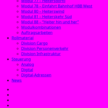
Modul 77 – Heitersdörfli
Modul 78 – Einfahrt Bahnhof HBB West
Modul 80 – Heiterswind
Modul 81 – Heiterskehr Süd
Modul 88 – “Heiter hin und her”
Modulkombinationen
Auftragsarbeiten
Rollmaterial
Division Cargo
Division Personenverkehr
Division Infrastruktur
Steuerung
Analog
Digital
Digital-Adressen
News
E‑Mail
Facebook
Instagram
YouTube