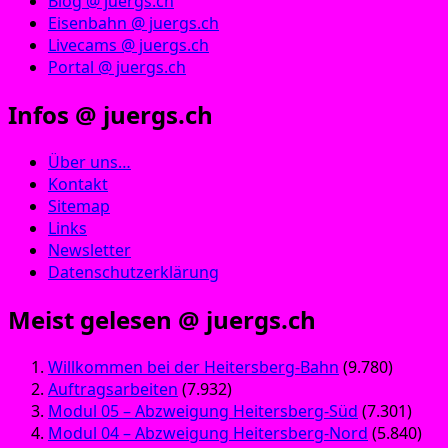
Blog @ juergs.ch
Eisenbahn @ juergs.ch
Livecams @ juergs.ch
Portal @ juergs.ch
Infos @ juergs.ch
Über uns…
Kontakt
Sitemap
Links
Newsletter
Datenschutzerklärung
Meist gelesen @ juergs.ch
Willkommen bei der Heitersberg-Bahn
(9.780)
Auftragsarbeiten
(7.932)
Modul 05 – Abzweigung Heitersberg-Süd
(7.301)
Modul 04 – Abzweigung Heitersberg-Nord
(5.840)