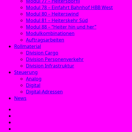
Modul 77 – Heitersdörfli
Modul 78 – Einfahrt Bahnhof HBB West
Modul 80 – Heiterswind
Modul 81 – Heiterskehr Süd
Modul 88 – “Heiter hin und her”
Modulkombinationen
Auftragsarbeiten
Rollmaterial
Division Cargo
Division Personenverkehr
Division Infrastruktur
Steuerung
Analog
Digital
Digital-Adressen
News
E‑Mail
Facebook
Instagram
YouTube