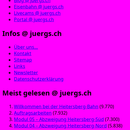
Blog @ juergs.ch
Eisenbahn @ juergs.ch
Livecams @ juergs.ch
Portal @ juergs.ch
Infos @ juergs.ch
Über uns…
Kontakt
Sitemap
Links
Newsletter
Datenschutzerklärung
Meist gelesen @ juergs.ch
Willkommen bei der Heitersberg-Bahn
(9.770)
Auftragsarbeiten
(7.932)
Modul 05 – Abzweigung Heitersberg-Süd
(7.300)
Modul 04 – Abzweigung Heitersberg-Nord
(5.838)