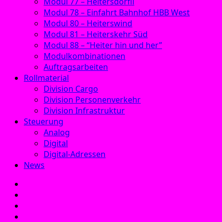
Modul 77 – Heitersdörfli
Modul 78 – Einfahrt Bahnhof HBB West
Modul 80 – Heiterswind
Modul 81 – Heiterskehr Süd
Modul 88 – “Heiter hin und her”
Modulkombinationen
Auftragsarbeiten
Rollmaterial
Division Cargo
Division Personenverkehr
Division Infrastruktur
Steuerung
Analog
Digital
Digital-Adressen
News
E‑Mail
Facebook
Instagram
YouTube