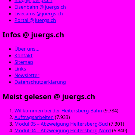
Blog @ juergs.ch
Eisenbahn @ juergs.ch
Livecams @ juergs.ch
Portal @ juergs.ch
Infos @ juergs.ch
Über uns…
Kontakt
Sitemap
Links
Newsletter
Datenschutzerklärung
Meist gelesen @ juergs.ch
Willkommen bei der Heitersberg-Bahn
(9.784)
Auftragsarbeiten
(7.933)
Modul 05 – Abzweigung Heitersberg-Süd
(7.301)
Modul 04 – Abzweigung Heitersberg-Nord
(5.840)