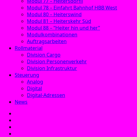
Modul 77 – Heitersdörfli
Modul 78 – Einfahrt Bahnhof HBB West
Modul 80 – Heiterswind
Modul 81 – Heiterskehr Süd
Modul 88 – “Heiter hin und her”
Modulkombinationen
Auftragsarbeiten
Rollmaterial
Division Cargo
Division Personenverkehr
Division Infrastruktur
Steuerung
Analog
Digital
Digital-Adressen
News
E‑Mail
Facebook
Instagram
YouTube