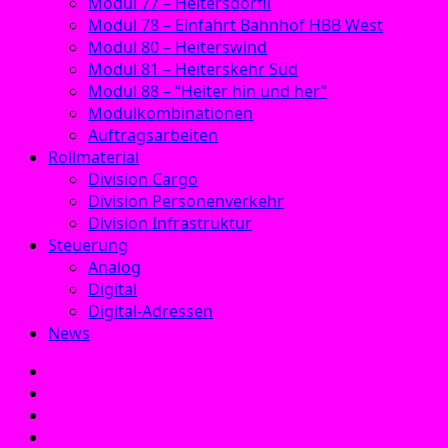
Modul 77 – Heitersdörfli
Modul 78 – Einfahrt Bahnhof HBB West
Modul 80 – Heiterswind
Modul 81 – Heiterskehr Süd
Modul 88 – “Heiter hin und her”
Modulkombinationen
Auftragsarbeiten
Rollmaterial
Division Cargo
Division Personenverkehr
Division Infrastruktur
Steuerung
Analog
Digital
Digital-Adressen
News
E‑Mail
Facebook
Instagram
YouTube