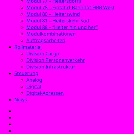
Modul 77 – Heitersdörfli
Modul 78 – Einfahrt Bahnhof HBB West
Modul 80 – Heiterswind
Modul 81 – Heiterskehr Süd
Modul 88 – “Heiter hin und her”
Modulkombinationen
Auftragsarbeiten
Rollmaterial
Division Cargo
Division Personenverkehr
Division Infrastruktur
Steuerung
Analog
Digital
Digital-Adressen
News
E‑Mail
Facebook
Instagram
YouTube