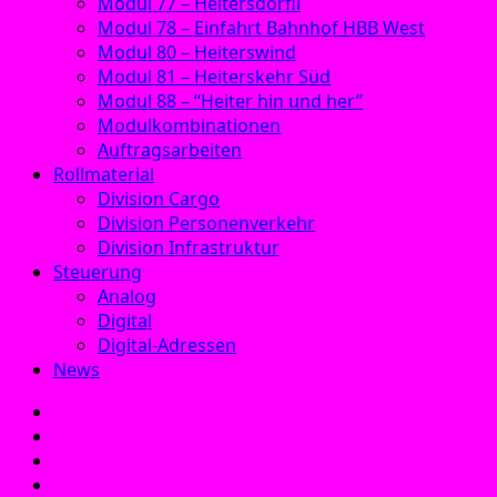
Modul 77 – Heitersdörfli
Modul 78 – Einfahrt Bahnhof HBB West
Modul 80 – Heiterswind
Modul 81 – Heiterskehr Süd
Modul 88 – “Heiter hin und her”
Modulkombinationen
Auftragsarbeiten
Rollmaterial
Division Cargo
Division Personenverkehr
Division Infrastruktur
Steuerung
Analog
Digital
Digital-Adressen
News
E‑Mail
Facebook
Instagram
YouTube