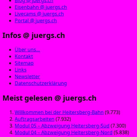
Blog @ juergs.ch
Eisenbahn @ juergs.ch
Livecams @ juergs.ch
Portal @ juergs.ch
Infos @ juergs.ch
Über uns…
Kontakt
Sitemap
Links
Newsletter
Datenschutzerklärung
Meist gelesen @ juergs.ch
Willkommen bei der Heitersberg-Bahn
(9.773)
Auftragsarbeiten
(7.932)
Modul 05 – Abzweigung Heitersberg-Süd
(7.300)
Modul 04 – Abzweigung Heitersberg-Nord
(5.838)