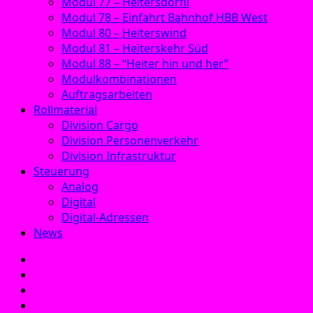
Modul 77 – Heitersdörfli
Modul 78 – Einfahrt Bahnhof HBB West
Modul 80 – Heiterswind
Modul 81 – Heiterskehr Süd
Modul 88 – “Heiter hin und her”
Modulkombinationen
Auftragsarbeiten
Rollmaterial
Division Cargo
Division Personenverkehr
Division Infrastruktur
Steuerung
Analog
Digital
Digital-Adressen
News
E‑Mail
Facebook
Instagram
YouTube