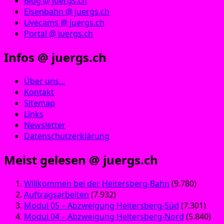
Blog @ juergs.ch
Eisenbahn @ juergs.ch
Livecams @ juergs.ch
Portal @ juergs.ch
Infos @ juergs.ch
Über uns…
Kontakt
Sitemap
Links
Newsletter
Datenschutzerklärung
Meist gelesen @ juergs.ch
Willkommen bei der Heitersberg-Bahn
(9.780)
Auftragsarbeiten
(7.932)
Modul 05 – Abzweigung Heitersberg-Süd
(7.301)
Modul 04 – Abzweigung Heitersberg-Nord
(5.840)