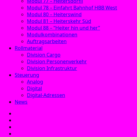
Modul 77 – Heitersdörfli
Modul 78 – Einfahrt Bahnhof HBB West
Modul 80 – Heiterswind
Modul 81 – Heiterskehr Süd
Modul 88 – “Heiter hin und her”
Modulkombinationen
Auftragsarbeiten
Rollmaterial
Division Cargo
Division Personenverkehr
Division Infrastruktur
Steuerung
Analog
Digital
Digital-Adressen
News
E‑Mail
Facebook
Instagram
YouTube