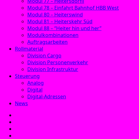
Modul 77 – Heitersdörfli
Modul 78 – Einfahrt Bahnhof HBB West
Modul 80 – Heiterswind
Modul 81 – Heiterskehr Süd
Modul 88 – “Heiter hin und her”
Modulkombinationen
Auftragsarbeiten
Rollmaterial
Division Cargo
Division Personenverkehr
Division Infrastruktur
Steuerung
Analog
Digital
Digital-Adressen
News
E‑Mail
Facebook
Instagram
YouTube