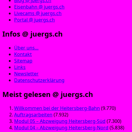
Blog @ juergs.ch
Eisenbahn @ juergs.ch
Livecams @ juergs.ch
Portal @ juergs.ch
Infos @ juergs.ch
Über uns…
Kontakt
Sitemap
Links
Newsletter
Datenschutzerklärung
Meist gelesen @ juergs.ch
Willkommen bei der Heitersberg-Bahn
(9.770)
Auftragsarbeiten
(7.932)
Modul 05 – Abzweigung Heitersberg-Süd
(7.300)
Modul 04 – Abzweigung Heitersberg-Nord
(5.838)