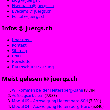
Blog @ juergs.ch
Eisenbahn @ juergs.ch
Livecams @ juergs.ch
Portal @ juergs.ch
Infos @ juergs.ch
Über uns…
Kontakt
Sitemap
Links
Newsletter
Datenschutzerklärung
Meist gelesen @ juergs.ch
Willkommen bei der Heitersberg-Bahn
(9.784)
Auftragsarbeiten
(7.933)
Modul 05 – Abzweigung Heitersberg-Süd
(7.301)
Modul 04 – Abzweigung Heitersberg-Nord
(5.840)