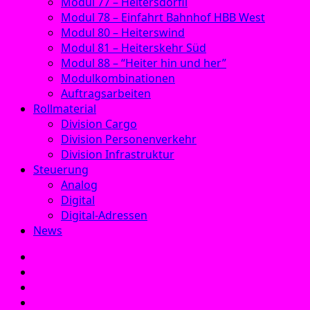
Modul 77 – Heitersdörfli
Modul 78 – Einfahrt Bahnhof HBB West
Modul 80 – Heiterswind
Modul 81 – Heiterskehr Süd
Modul 88 – “Heiter hin und her”
Modulkombinationen
Auftragsarbeiten
Rollmaterial
Division Cargo
Division Personenverkehr
Division Infrastruktur
Steuerung
Analog
Digital
Digital-Adressen
News
E‑Mail
Facebook
Instagram
YouTube