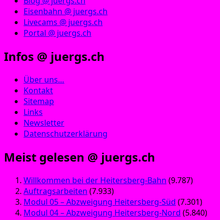
Blog @ juergs.ch
Eisenbahn @ juergs.ch
Livecams @ juergs.ch
Portal @ juergs.ch
Infos @ juergs.ch
Über uns…
Kontakt
Sitemap
Links
Newsletter
Datenschutzerklärung
Meist gelesen @ juergs.ch
Willkommen bei der Heitersberg-Bahn
(9.787)
Auftragsarbeiten
(7.933)
Modul 05 – Abzweigung Heitersberg-Süd
(7.301)
Modul 04 – Abzweigung Heitersberg-Nord
(5.840)