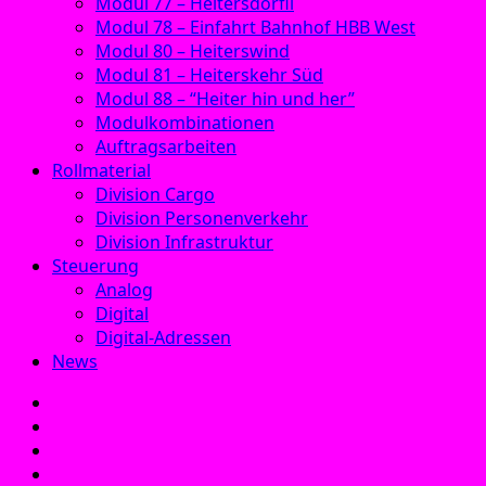
Modul 77 – Heitersdörfli
Modul 78 – Einfahrt Bahnhof HBB West
Modul 80 – Heiterswind
Modul 81 – Heiterskehr Süd
Modul 88 – “Heiter hin und her”
Modulkombinationen
Auftragsarbeiten
Rollmaterial
Division Cargo
Division Personenverkehr
Division Infrastruktur
Steuerung
Analog
Digital
Digital-Adressen
News
E‑Mail
Facebook
Instagram
YouTube