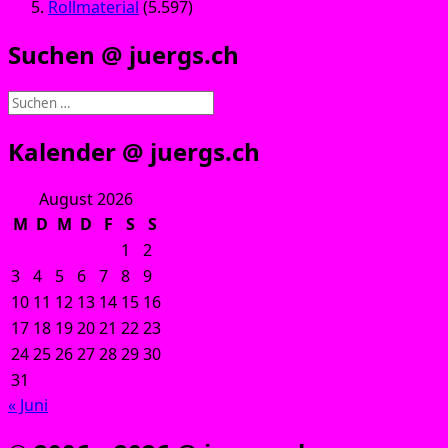
Rollmaterial
(5.597)
Suchen @ juergs.ch
Suchen
nach:
Kalender @ juergs.ch
August 2026
M
D
M
D
F
S
S
1
2
3
4
5
6
7
8
9
10
11
12
13
14
15
16
17
18
19
20
21
22
23
24
25
26
27
28
29
30
31
« Juni