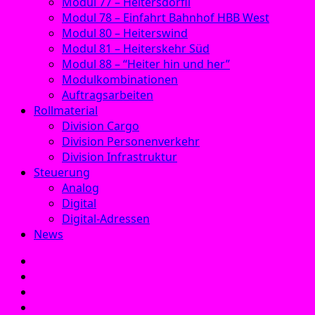
Modul 77 – Heitersdörfli
Modul 78 – Einfahrt Bahnhof HBB West
Modul 80 – Heiterswind
Modul 81 – Heiterskehr Süd
Modul 88 – “Heiter hin und her”
Modulkombinationen
Auftragsarbeiten
Rollmaterial
Division Cargo
Division Personenverkehr
Division Infrastruktur
Steuerung
Analog
Digital
Digital-Adressen
News
E‑Mail
Facebook
Instagram
YouTube