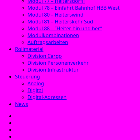
Modul 77 – Heitersdörfli
Modul 78 – Einfahrt Bahnhof HBB West
Modul 80 – Heiterswind
Modul 81 – Heiterskehr Süd
Modul 88 – “Heiter hin und her”
Modulkombinationen
Auftragsarbeiten
Rollmaterial
Division Cargo
Division Personenverkehr
Division Infrastruktur
Steuerung
Analog
Digital
Digital-Adressen
News
E‑Mail
Facebook
Instagram
YouTube