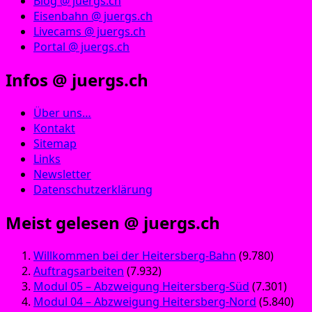
Blog @ juergs.ch
Eisenbahn @ juergs.ch
Livecams @ juergs.ch
Portal @ juergs.ch
Infos @ juergs.ch
Über uns…
Kontakt
Sitemap
Links
Newsletter
Datenschutzerklärung
Meist gelesen @ juergs.ch
Willkommen bei der Heitersberg-Bahn
(9.780)
Auftragsarbeiten
(7.932)
Modul 05 – Abzweigung Heitersberg-Süd
(7.301)
Modul 04 – Abzweigung Heitersberg-Nord
(5.840)