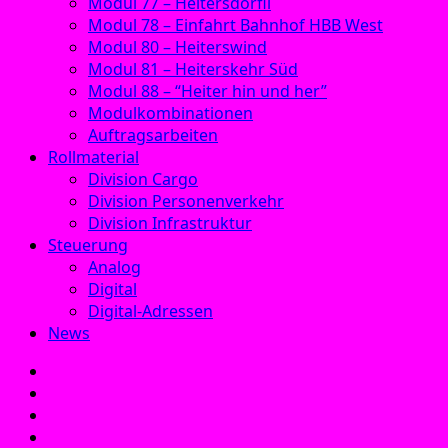
Modul 77 – Heitersdörfli
Modul 78 – Einfahrt Bahnhof HBB West
Modul 80 – Heiterswind
Modul 81 – Heiterskehr Süd
Modul 88 – “Heiter hin und her”
Modulkombinationen
Auftragsarbeiten
Rollmaterial
Division Cargo
Division Personenverkehr
Division Infrastruktur
Steuerung
Analog
Digital
Digital-Adressen
News
E‑Mail
Facebook
Instagram
YouTube