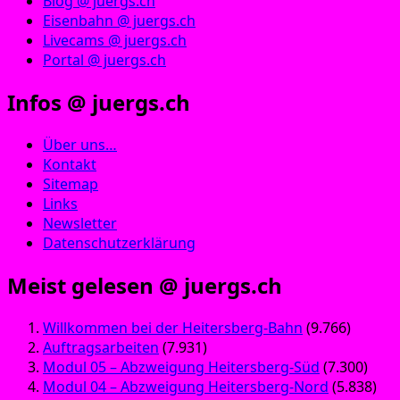
Blog @ juergs.ch
Eisenbahn @ juergs.ch
Livecams @ juergs.ch
Portal @ juergs.ch
Infos @ juergs.ch
Über uns…
Kontakt
Sitemap
Links
Newsletter
Datenschutzerklärung
Meist gelesen @ juergs.ch
Willkommen bei der Heitersberg-Bahn
(9.766)
Auftragsarbeiten
(7.931)
Modul 05 – Abzweigung Heitersberg-Süd
(7.300)
Modul 04 – Abzweigung Heitersberg-Nord
(5.838)