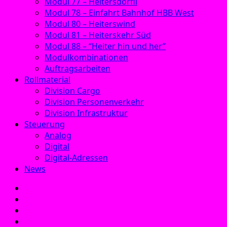
Modul 77 – Heitersdörfli
Modul 78 – Einfahrt Bahnhof HBB West
Modul 80 – Heiterswind
Modul 81 – Heiterskehr Süd
Modul 88 – “Heiter hin und her”
Modulkombinationen
Auftragsarbeiten
Rollmaterial
Division Cargo
Division Personenverkehr
Division Infrastruktur
Steuerung
Analog
Digital
Digital-Adressen
News
E‑Mail
Facebook
Instagram
YouTube