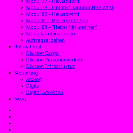
Modul 77 – Heitersdörfli
Modul 78 – Einfahrt Bahnhof HBB West
Modul 80 – Heiterswind
Modul 81 – Heiterskehr Süd
Modul 88 – “Heiter hin und her”
Modulkombinationen
Auftragsarbeiten
Rollmaterial
Division Cargo
Division Personenverkehr
Division Infrastruktur
Steuerung
Analog
Digital
Digital-Adressen
News
E‑Mail
Facebook
Instagram
YouTube