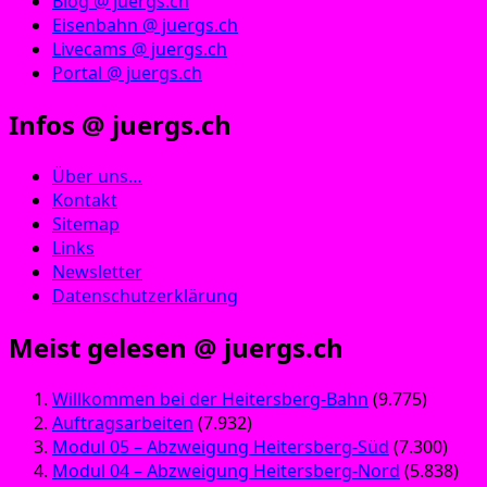
Blog @ juergs.ch
Eisenbahn @ juergs.ch
Livecams @ juergs.ch
Portal @ juergs.ch
Infos @ juergs.ch
Über uns…
Kontakt
Sitemap
Links
Newsletter
Datenschutzerklärung
Meist gelesen @ juergs.ch
Willkommen bei der Heitersberg-Bahn
(9.775)
Auftragsarbeiten
(7.932)
Modul 05 – Abzweigung Heitersberg-Süd
(7.300)
Modul 04 – Abzweigung Heitersberg-Nord
(5.838)