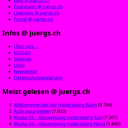
Blog @ juergs.ch
Eisenbahn @ juergs.ch
Livecams @ juergs.ch
Portal @ juergs.ch
Infos @ juergs.ch
Über uns…
Kontakt
Sitemap
Links
Newsletter
Datenschutzerklärung
Meist gelesen @ juergs.ch
Willkommen bei der Heitersberg-Bahn
(9.784)
Auftragsarbeiten
(7.933)
Modul 05 – Abzweigung Heitersberg-Süd
(7.301)
Modul 04 – Abzweigung Heitersberg-Nord
(5.840)