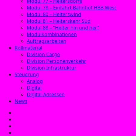
Modul 77 – Heitersdörfli
Modul 78 – Einfahrt Bahnhof HBB West
Modul 80 – Heiterswind
Modul 81 – Heiterskehr Süd
Modul 88 – “Heiter hin und her”
Modulkombinationen
Auftragsarbeiten
Rollmaterial
Division Cargo
Division Personenverkehr
Division Infrastruktur
Steuerung
Analog
Digital
Digital-Adressen
News
E‑Mail
Facebook
Instagram
YouTube