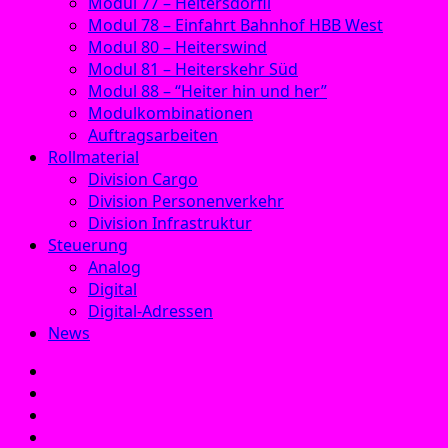
Modul 77 – Heitersdörfli
Modul 78 – Einfahrt Bahnhof HBB West
Modul 80 – Heiterswind
Modul 81 – Heiterskehr Süd
Modul 88 – “Heiter hin und her”
Modulkombinationen
Auftragsarbeiten
Rollmaterial
Division Cargo
Division Personenverkehr
Division Infrastruktur
Steuerung
Analog
Digital
Digital-Adressen
News
E‑Mail
Facebook
Instagram
YouTube