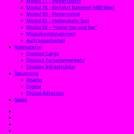
Modul 77 – Heitersdörfli
Modul 78 – Einfahrt Bahnhof HBB West
Modul 80 – Heiterswind
Modul 81 – Heiterskehr Süd
Modul 88 – “Heiter hin und her”
Modulkombinationen
Auftragsarbeiten
Rollmaterial
Division Cargo
Division Personenverkehr
Division Infrastruktur
Steuerung
Analog
Digital
Digital-Adressen
News
E‑Mail
Facebook
Instagram
YouTube