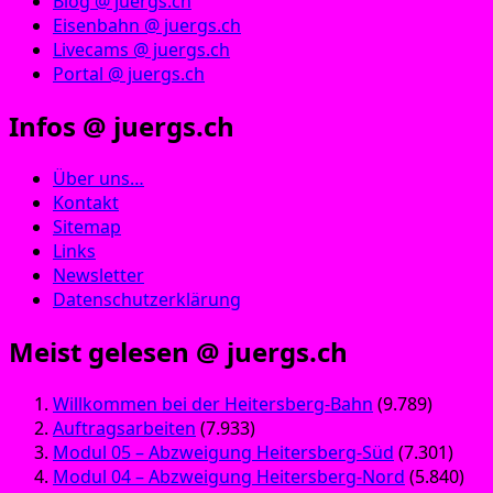
Blog @ juergs.ch
Eisenbahn @ juergs.ch
Livecams @ juergs.ch
Portal @ juergs.ch
Infos @ juergs.ch
Über uns…
Kontakt
Sitemap
Links
Newsletter
Datenschutzerklärung
Meist gelesen @ juergs.ch
Willkommen bei der Heitersberg-Bahn
(9.789)
Auftragsarbeiten
(7.933)
Modul 05 – Abzweigung Heitersberg-Süd
(7.301)
Modul 04 – Abzweigung Heitersberg-Nord
(5.840)