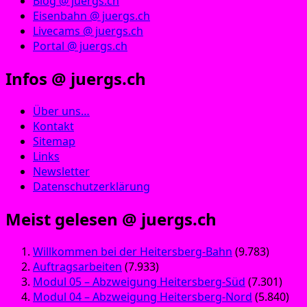
Blog @ juergs.ch
Eisenbahn @ juergs.ch
Livecams @ juergs.ch
Portal @ juergs.ch
Infos @ juergs.ch
Über uns…
Kontakt
Sitemap
Links
Newsletter
Datenschutzerklärung
Meist gelesen @ juergs.ch
Willkommen bei der Heitersberg-Bahn
(9.783)
Auftragsarbeiten
(7.933)
Modul 05 – Abzweigung Heitersberg-Süd
(7.301)
Modul 04 – Abzweigung Heitersberg-Nord
(5.840)