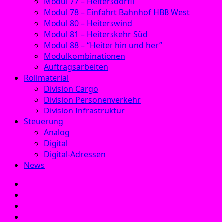
Modul 77 – Heitersdörfli
Modul 78 – Einfahrt Bahnhof HBB West
Modul 80 – Heiterswind
Modul 81 – Heiterskehr Süd
Modul 88 – “Heiter hin und her”
Modulkombinationen
Auftragsarbeiten
Rollmaterial
Division Cargo
Division Personenverkehr
Division Infrastruktur
Steuerung
Analog
Digital
Digital-Adressen
News
E‑Mail
Facebook
Instagram
YouTube