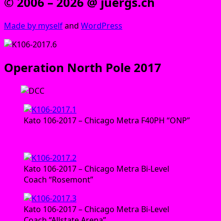
© 2006 – 2026 @ juergs.ch
Made by mys­elf
and
Word­Press
Operation North Pole 2017
Lok:
Kato 106‑2017 – Chi­ca­go Metra F40PH “ONP”
Wagen:
Kato 106‑2017 – Chi­ca­go Metra Bi-Level
Coach “Rose­mont”
Kato 106‑2017 – Chi­ca­go Metra Bi-Level
Coach “All­s­ta­te Arena”