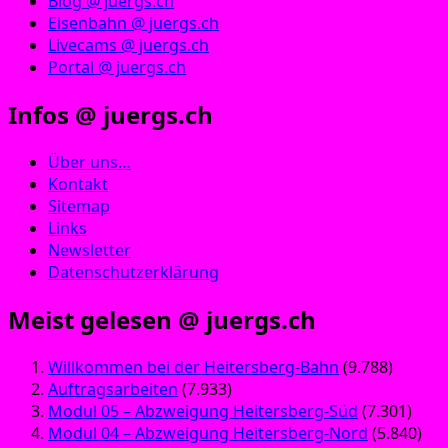
Blog @ juergs.ch
Eisenbahn @ juergs.ch
Livecams @ juergs.ch
Portal @ juergs.ch
Infos @ juergs.ch
Über uns…
Kontakt
Sitemap
Links
Newsletter
Datenschutzerklärung
Meist gelesen @ juergs.ch
Willkommen bei der Heitersberg-Bahn
(9.788)
Auftragsarbeiten
(7.933)
Modul 05 – Abzweigung Heitersberg-Süd
(7.301)
Modul 04 – Abzweigung Heitersberg-Nord
(5.840)