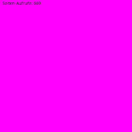
Sei­ten-Auf­ru­fe:
669