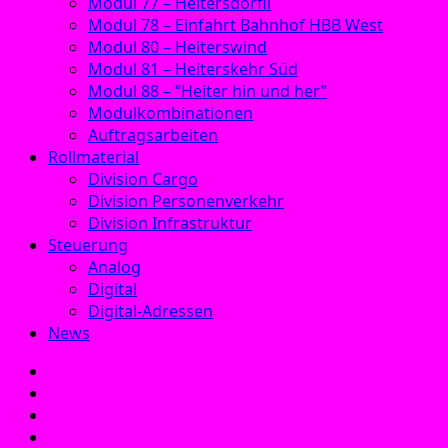
Modul 77 – Heitersdörfli
Modul 78 – Einfahrt Bahnhof HBB West
Modul 80 – Heiterswind
Modul 81 – Heiterskehr Süd
Modul 88 – “Heiter hin und her”
Modulkombinationen
Auftragsarbeiten
Rollmaterial
Division Cargo
Division Personenverkehr
Division Infrastruktur
Steuerung
Analog
Digital
Digital-Adressen
News
E‑Mail
Facebook
Instagram
YouTube