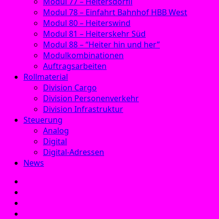
Modul 77 – Heitersdörfli
Modul 78 – Einfahrt Bahnhof HBB West
Modul 80 – Heiterswind
Modul 81 – Heiterskehr Süd
Modul 88 – “Heiter hin und her”
Modulkombinationen
Auftragsarbeiten
Rollmaterial
Division Cargo
Division Personenverkehr
Division Infrastruktur
Steuerung
Analog
Digital
Digital-Adressen
News
E‑Mail
Facebook
Instagram
YouTube