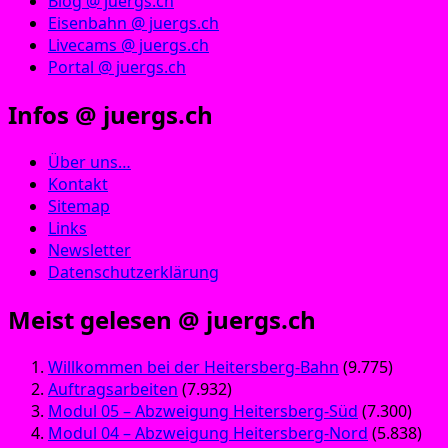
Blog @ juergs.ch
Eisenbahn @ juergs.ch
Livecams @ juergs.ch
Portal @ juergs.ch
Infos @ juergs.ch
Über uns…
Kontakt
Sitemap
Links
Newsletter
Datenschutzerklärung
Meist gelesen @ juergs.ch
Willkommen bei der Heitersberg-Bahn
(9.775)
Auftragsarbeiten
(7.932)
Modul 05 – Abzweigung Heitersberg-Süd
(7.300)
Modul 04 – Abzweigung Heitersberg-Nord
(5.838)