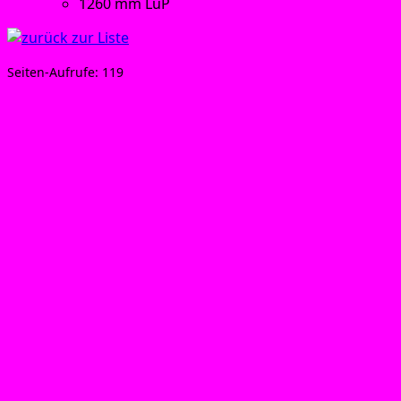
1260 mm LüP
Sei­ten-Auf­ru­fe:
119