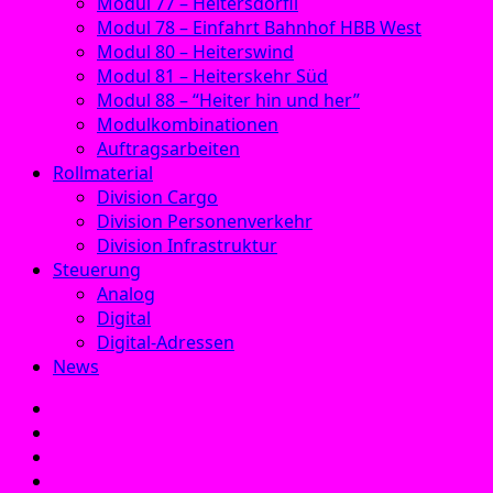
Modul 77 – Heitersdörfli
Modul 78 – Einfahrt Bahnhof HBB West
Modul 80 – Heiterswind
Modul 81 – Heiterskehr Süd
Modul 88 – “Heiter hin und her”
Modulkombinationen
Auftragsarbeiten
Rollmaterial
Division Cargo
Division Personenverkehr
Division Infrastruktur
Steuerung
Analog
Digital
Digital-Adressen
News
E‑Mail
Facebook
Instagram
YouTube