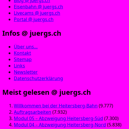
Blog @ juergs.ch
Eisenbahn @ juergs.ch
Livecams @ juergs.ch
Portal @ juergs.ch
Infos @ juergs.ch
Über uns…
Kontakt
Sitemap
Links
Newsletter
Datenschutzerklärung
Meist gelesen @ juergs.ch
Willkommen bei der Heitersberg-Bahn
(9.777)
Auftragsarbeiten
(7.932)
Modul 05 – Abzweigung Heitersberg-Süd
(7.300)
Modul 04 – Abzweigung Heitersberg-Nord
(5.838)