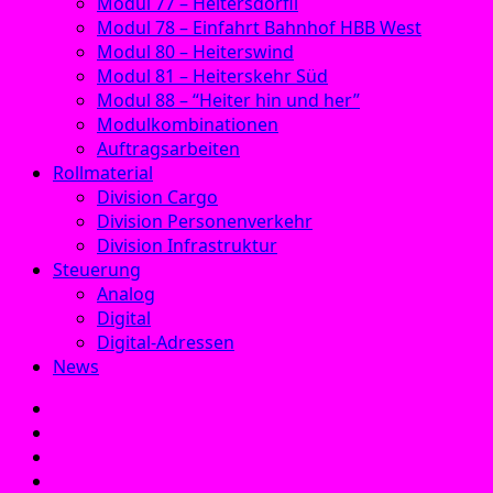
Modul 77 – Heitersdörfli
Modul 78 – Einfahrt Bahnhof HBB West
Modul 80 – Heiterswind
Modul 81 – Heiterskehr Süd
Modul 88 – “Heiter hin und her”
Modulkombinationen
Auftragsarbeiten
Rollmaterial
Division Cargo
Division Personenverkehr
Division Infrastruktur
Steuerung
Analog
Digital
Digital-Adressen
News
E‑Mail
Facebook
Instagram
YouTube