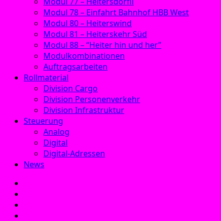
Modul 77 – Heitersdörfli
Modul 78 – Einfahrt Bahnhof HBB West
Modul 80 – Heiterswind
Modul 81 – Heiterskehr Süd
Modul 88 – “Heiter hin und her”
Modulkombinationen
Auftragsarbeiten
Rollmaterial
Division Cargo
Division Personenverkehr
Division Infrastruktur
Steuerung
Analog
Digital
Digital-Adressen
News
E‑Mail
Facebook
Instagram
YouTube