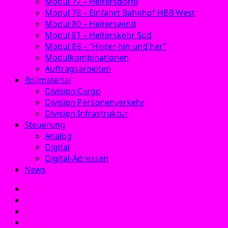
Modul 77 – Heitersdörfli
Modul 78 – Einfahrt Bahnhof HBB West
Modul 80 – Heiterswind
Modul 81 – Heiterskehr Süd
Modul 88 – “Heiter hin und her”
Modulkombinationen
Auftragsarbeiten
Rollmaterial
Division Cargo
Division Personenverkehr
Division Infrastruktur
Steuerung
Analog
Digital
Digital-Adressen
News
E‑Mail
Facebook
Instagram
YouTube