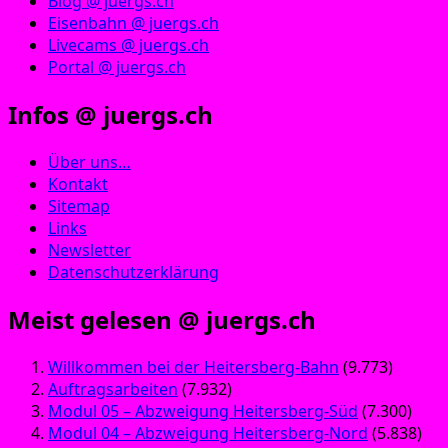
Blog @ juergs.ch
Eisenbahn @ juergs.ch
Livecams @ juergs.ch
Portal @ juergs.ch
Infos @ juergs.ch
Über uns…
Kontakt
Sitemap
Links
Newsletter
Datenschutzerklärung
Meist gelesen @ juergs.ch
Willkommen bei der Heitersberg-Bahn
(9.773)
Auftragsarbeiten
(7.932)
Modul 05 – Abzweigung Heitersberg-Süd
(7.300)
Modul 04 – Abzweigung Heitersberg-Nord
(5.838)