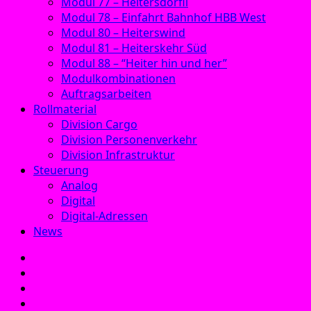
Modul 77 – Heitersdörfli
Modul 78 – Einfahrt Bahnhof HBB West
Modul 80 – Heiterswind
Modul 81 – Heiterskehr Süd
Modul 88 – “Heiter hin und her”
Modulkombinationen
Auftragsarbeiten
Rollmaterial
Division Cargo
Division Personenverkehr
Division Infrastruktur
Steuerung
Analog
Digital
Digital-Adressen
News
E‑Mail
Facebook
Instagram
YouTube