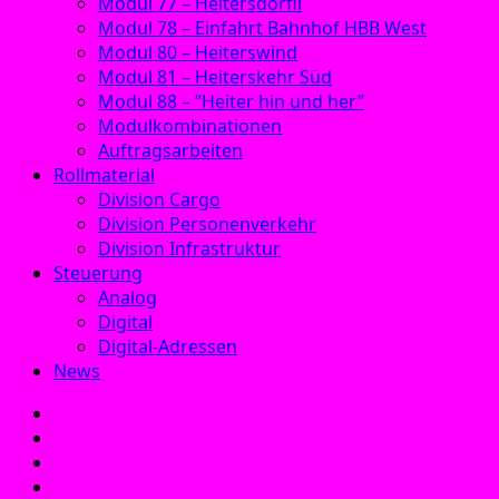
Modul 77 – Heitersdörfli
Modul 78 – Einfahrt Bahnhof HBB West
Modul 80 – Heiterswind
Modul 81 – Heiterskehr Süd
Modul 88 – “Heiter hin und her”
Modulkombinationen
Auftragsarbeiten
Rollmaterial
Division Cargo
Division Personenverkehr
Division Infrastruktur
Steuerung
Analog
Digital
Digital-Adressen
News
E‑Mail
Facebook
Instagram
YouTube