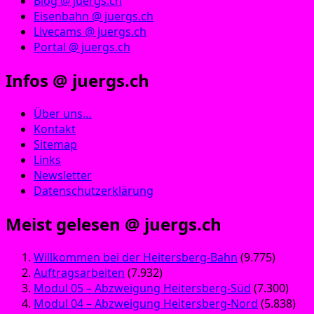
Blog @ juergs.ch
Eisenbahn @ juergs.ch
Livecams @ juergs.ch
Portal @ juergs.ch
Infos @ juergs.ch
Über uns…
Kontakt
Sitemap
Links
Newsletter
Datenschutzerklärung
Meist gelesen @ juergs.ch
Willkommen bei der Heitersberg-Bahn
(9.775)
Auftragsarbeiten
(7.932)
Modul 05 – Abzweigung Heitersberg-Süd
(7.300)
Modul 04 – Abzweigung Heitersberg-Nord
(5.838)