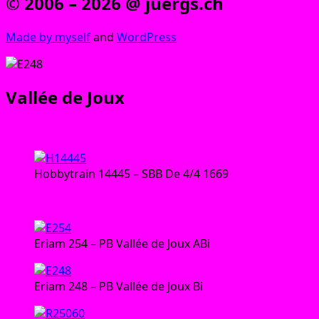
© 2006 – 2026 @ juergs.ch
Made by mys­elf
and
Word­Press
Vallée de Joux
Lok:
Hob­by­train 14445 – SBB De 4/4 1669
Wagen:
Eri­am 254 – PB Val­lée de Joux ABi
Eri­am 248 – PB Val­lée de Joux Bi