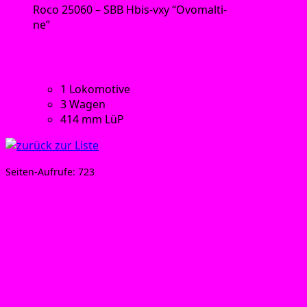
Roco 25060 – SBB Hbis-vxy “Ovo­mal­ti­
ne”
Tech­ni­sche Daten:
1 Loko­mo­ti­ve
3 Wagen
414 mm LüP
Sei­ten-Auf­ru­fe:
723