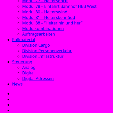
Modul 77 – Heitersdörfli
Modul 78 – Einfahrt Bahnhof HBB West
Modul 80 – Heiterswind
Modul 81 – Heiterskehr Süd
Modul 88 – “Heiter hin und her”
Modulkombinationen
Auftragsarbeiten
Rollmaterial
Division Cargo
Division Personenverkehr
Division Infrastruktur
Steuerung
Analog
Digital
Digital-Adressen
News
E‑Mail
Facebook
Instagram
YouTube