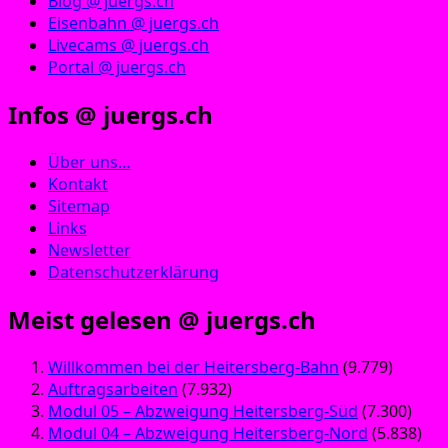
Blog @ juergs.ch
Eisenbahn @ juergs.ch
Livecams @ juergs.ch
Portal @ juergs.ch
Infos @ juergs.ch
Über uns…
Kontakt
Sitemap
Links
Newsletter
Datenschutzerklärung
Meist gelesen @ juergs.ch
Willkommen bei der Heitersberg-Bahn
(9.779)
Auftragsarbeiten
(7.932)
Modul 05 – Abzweigung Heitersberg-Süd
(7.300)
Modul 04 – Abzweigung Heitersberg-Nord
(5.838)