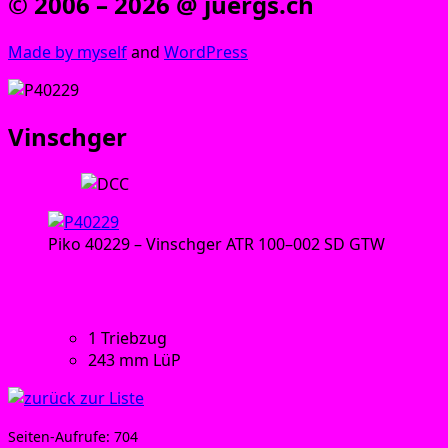
© 2006 – 2026 @ juergs.ch
Made by mys­elf
and
Word­Press
Vinschger
Trieb­zug:
Piko 40229 – Vinschger ATR 100–002 SD GTW
Tech­ni­sche Daten:
1 Trieb­zug
243 mm LüP
Sei­ten-Auf­ru­fe:
704